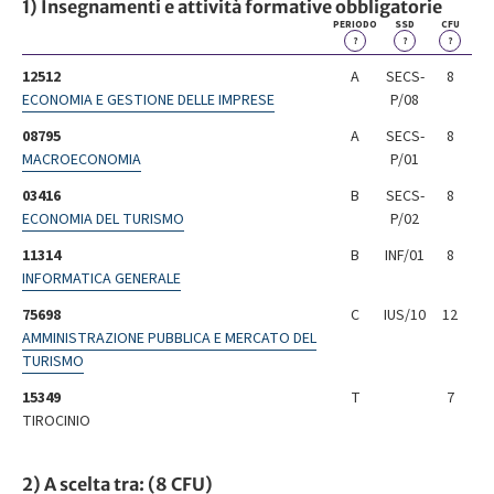
1) Insegnamenti e attività formative obbligatorie
PERIODO
SSD
CFU
?
?
?
12512
A
SECS-
8
ECONOMIA E GESTIONE DELLE IMPRESE
P/08
08795
A
SECS-
8
MACROECONOMIA
P/01
03416
B
SECS-
8
ECONOMIA DEL TURISMO
P/02
11314
B
INF/01
8
INFORMATICA GENERALE
75698
C
IUS/10
12
AMMINISTRAZIONE PUBBLICA E MERCATO DEL
TURISMO
15349
T
7
TIROCINIO
2) A scelta tra: (8 CFU)