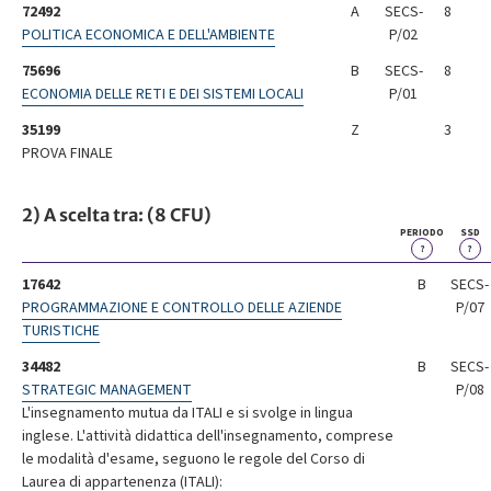
72492
A
SECS-
8
POLITICA ECONOMICA E DELL'AMBIENTE
P/02
75696
B
SECS-
8
ECONOMIA DELLE RETI E DEI SISTEMI LOCALI
P/01
35199
Z
3
PROVA FINALE
2) A scelta tra: (8 CFU)
PERIODO
SSD
?
?
17642
B
SECS-
PROGRAMMAZIONE E CONTROLLO DELLE AZIENDE
P/07
TURISTICHE
34482
B
SECS-
STRATEGIC MANAGEMENT
P/08
L'insegnamento mutua da ITALI e si svolge in lingua
inglese. L'attività didattica dell'insegnamento, comprese
le modalità d'esame, seguono le regole del Corso di
Laurea di appartenenza (ITALI):