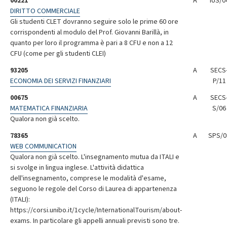
00221
A
IUS/0
DIRITTO COMMERCIALE
Gli studenti CLET dovranno seguire solo le prime 60 ore
corrispondenti al modulo del Prof. Giovanni Barillà, in
quanto per loro il programma è pari a 8 CFU e non a 12
CFU (come per gli studenti CLEI)
93205
A
SECS
ECONOMIA DEI SERVIZI FINANZIARI
P/11
00675
A
SECS
MATEMATICA FINANZIARIA
S/06
Qualora non già scelto.
78365
A
SPS/0
WEB COMMUNICATION
Qualora non già scelto. L'insegnamento mutua da ITALI e
si svolge in lingua inglese. L'attività didattica
dell'insegnamento, comprese le modalità d'esame,
seguono le regole del Corso di Laurea di appartenenza
(ITALI):
https://corsi.unibo.it/1cycle/InternationalTourism/about-
exams. In particolare gli appelli annuali previsti sono tre.