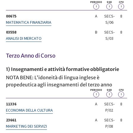
PERIODO
SSD
CFU
?
?
?
00675
A
SECS-
8
MATEMATICA FINANZIARIA
S/06
03558
B
SECS-
8
ANALISI DI MERCATO
S/03
Terzo Anno di Corso
1) Insegnamenti e attività formative obbligatorie
NOTA BENE: L'idoneità di lingua inglese è
propedeutica agli insegnamenti del terzo anno
PERIODO
SSD
CFU
?
?
?
11336
A
SECS-
8
ECONOMIA DELLA CULTURA
P/02
23661
A
SECS-
8
MARKETING DEI SERVIZI
P/08