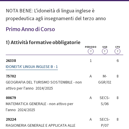
NOTA BENE: L'idoneità di lingua inglese è
propedeutica agli insegnamenti del terzo anno
Primo Anno di Corso
1) Attività formative obbligatorie
PERIODO
SSD
CFU
?
?
?
26338
1
6
IDONEITA' LINGUA INGLESE B - 1
75702
A
M-
8
GEOGRAFIA DEL TURISMO SOSTENIBILE - non
GGR/02
attivo per l'anno 2024/2025
00679
A
SECS-
8
MATEMATICA GENERALE - non attivo per
S/06
l'anno 2024/2025
29224
A
SECS-
8
RAGIONERIA GENERALE E APPLICATA ALLE
P/07