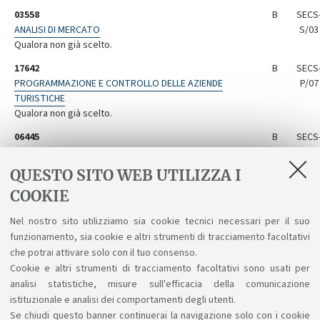
03558
B
SECS
ANALISI DI MERCATO
S/03
Qualora non già scelto.
17642
B
SECS
PROGRAMMAZIONE E CONTROLLO DELLE AZIENDE
P/07
TURISTICHE
Qualora non già scelto.
06445
B
SECS
STATISTICA AZIENDALE
S/03
QUESTO SITO WEB UTILIZZA I
45121
B
SECS
STORIA DELL'IMPRESA
P/12
COOKIE
34482
B
SECS
Nel nostro sito utilizziamo sia cookie tecnici necessari per il suo
STRATEGIC MANAGEMENT
P/08
funzionamento, sia cookie e altri strumenti di tracciamento facoltativi
Qualora non già scelto
che potrai attivare solo con il tuo consenso.
Cookie e altri strumenti di tracciamento facoltativi sono usati per
analisi statistiche, misure sull'efficacia della comunicazione
istituzionale e analisi dei comportamenti degli utenti.
Se chiudi questo banner continuerai la navigazione solo con i cookie