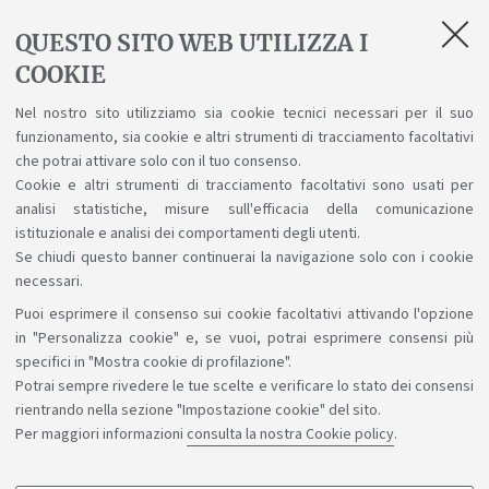
QUESTO SITO WEB UTILIZZA I
COOKIE
vedi anche
Nel nostro sito utilizziamo sia cookie tecnici necessari per il suo
Calendario didattico
funzionamento, sia cookie e altri strumenti di tracciamento facoltativi
che potrai attivare solo con il tuo consenso.
Cookie e altri strumenti di tracciamento facoltativi sono usati per
analisi statistiche, misure sull'efficacia della comunicazione
istituzionale e analisi dei comportamenti degli utenti.
Se chiudi questo banner continuerai la navigazione solo con i cookie
necessari.
Puoi esprimere il consenso sui cookie facoltativi attivando l'opzione
Sosteniamo il diritto alla conoscenza
in "Personalizza cookie" e, se vuoi, potrai esprimere consensi più
specifici in "Mostra cookie di profilazione".
Seguici su:
Potrai sempre rivedere le tue scelte e verificare lo stato dei consensi
rientrando nella sezione "Impostazione cookie" del sito.
Per maggiori informazioni
consulta la nostra Cookie policy
.
App: