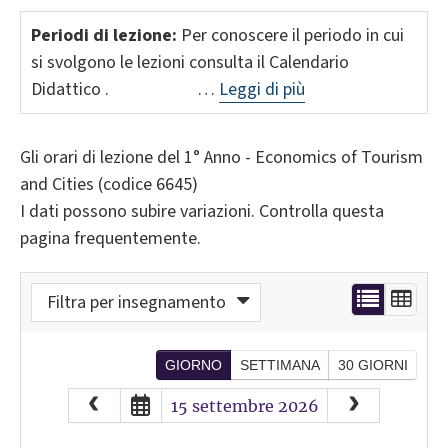
Periodi di lezione:
Per conoscere il periodo in cui
si svolgono le lezioni consulta il Calendario
Didattico . …
Leggi di più
Gli orari di lezione del 1° Anno - Economics of Tourism
and Cities (codice 6645)
I dati possono subire variazioni. Controlla questa
pagina frequentemente.
Filtra per insegnamento
GIORNO
SETTIMANA
30 GIORNI
August
2026
15 settembre 2026
Sun
Mon
Tue
Wed
Thu
Fri
Sat
26
27
28
29
30
31
1