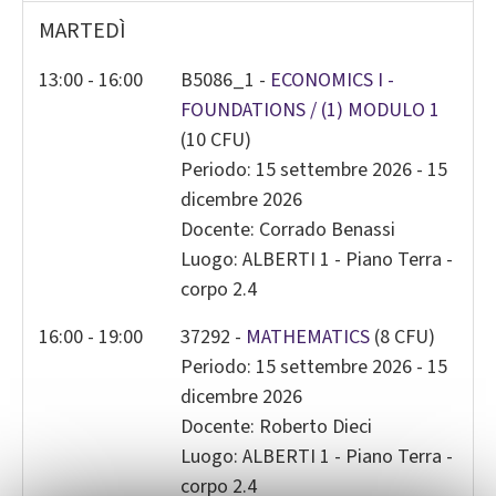
MARTEDÌ
2
3
4
5
6
7
8
9
10
11
12
13
14
1
13:00 - 16:00
B5086_1 -
ECONOMICS I -
FOUNDATIONS / (1) MODULO 1
16
17
18
19
20
21
2
(10 CFU)
23
24
25
26
27
28
2
Periodo: 15 settembre 2026 - 15
30
31
1
2
3
4
dicembre 2026
Docente: Corrado Benassi
Today
Clear
Close
Luogo: ALBERTI 1 - Piano Terra -
corpo 2.4
16:00 - 19:00
37292 -
MATHEMATICS
(8 CFU)
Periodo: 15 settembre 2026 - 15
dicembre 2026
Docente: Roberto Dieci
Luogo: ALBERTI 1 - Piano Terra -
corpo 2.4