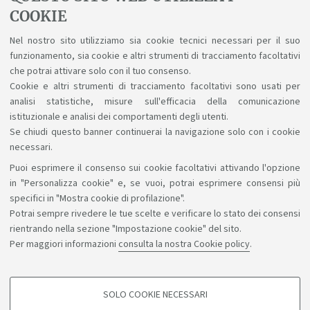
COOKIE
Proseguire gli studi
Nel nostro sito utilizziamo sia cookie tecnici necessari per il suo
Da' accesso agli studi di secondo ciclo (laurea
funzionamento, sia cookie e altri strumenti di tracciamento facoltativi
magistrale) e master universitario di primo
che potrai attivare solo con il tuo consenso.
Cookie e altri strumenti di tracciamento facoltativi sono usati per
livello.
analisi statistiche, misure sull'efficacia della comunicazione
istituzionale e analisi dei comportamenti degli utenti.
Se chiudi questo banner continuerai la navigazione solo con i cookie
necessari.
Puoi esprimere il consenso sui cookie facoltativi attivando l'opzione
Sosteniamo il diritto alla conoscenza
in "Personalizza cookie" e, se vuoi, potrai esprimere consensi più
specifici in "Mostra cookie di profilazione".
Seguici su:
Potrai sempre rivedere le tue scelte e verificare lo stato dei consensi
rientrando nella sezione "Impostazione cookie" del sito.
Per maggiori informazioni
consulta la nostra Cookie policy
.
App:
SOLO COOKIE NECESSARI
COOKIE DI PROFILAZIONE - FACOLTATIVI