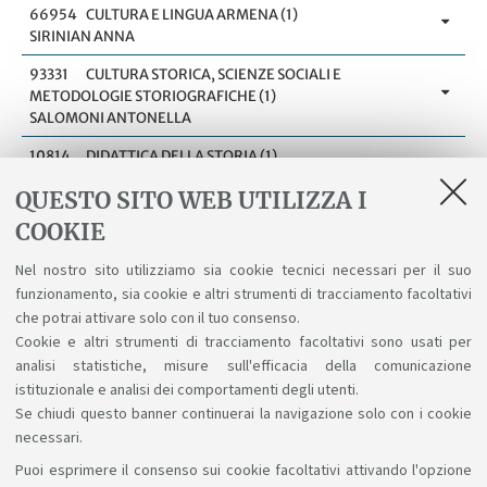
66954
CULTURA E LINGUA ARMENA (1)
SIRINIAN ANNA
93331
CULTURA STORICA, SCIENZE SOCIALI E
METODOLOGIE STORIOGRAFICHE (1)
SALOMONI ANTONELLA
10814
DIDATTICA DELLA STORIA (1)
DE MARIA CARLO
QUESTO SITO WEB UTILIZZA I
14071
DIPLOMATICA (1)
COOKIE
MODESTI MADDALENA
Nel nostro sito utilizziamo sia cookie tecnici necessari per il suo
11196
EGITTOLOGIA (1)
funzionamento, sia cookie e altri strumenti di tracciamento facoltativi
ZECCHI MARCO
che potrai attivare solo con il tuo consenso.
Cookie e altri strumenti di tracciamento facoltativi sono usati per
analisi statistiche, misure sull'efficacia della comunicazione
1
2
3
4
5
6
7
8
istituzionale e analisi dei comportamenti degli utenti.
Se chiudi questo banner continuerai la navigazione solo con i cookie
necessari.
Puoi esprimere il consenso sui cookie facoltativi attivando l'opzione
Sosteniamo il diritto alla conoscenza