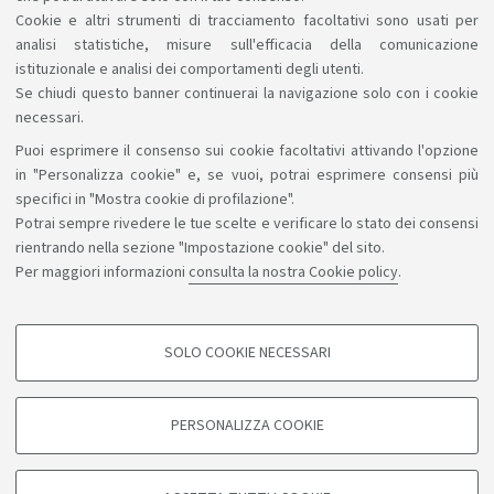
compatibili con quanto il Corso può offrirti.
Cookie e altri strumenti di tracciamento facoltativi sono usati per
analisi statistiche, misure sull'efficacia della comunicazione
istituzionale e analisi dei comportamenti degli utenti.
Se chiudi questo banner continuerai la navigazione solo con i cookie
necessari.
Puoi esprimere il consenso sui cookie facoltativi attivando l'opzione
Sosteniamo il diritto alla conoscenza
in "Personalizza cookie" e, se vuoi, potrai esprimere consensi più
specifici in "Mostra cookie di profilazione".
Seguici su:
Potrai sempre rivedere le tue scelte e verificare lo stato dei consensi
rientrando nella sezione "Impostazione cookie" del sito.
Per maggiori informazioni
consulta la nostra Cookie policy
.
App:
SOLO COOKIE NECESSARI
COOKIE DI PROFILAZIONE - FACOLTATIVI
©Copyright 2026 - ALMA MATER STUDIORUM - Università di
Si tratta di cookie utilizzati per analizzare le caratteristiche della navigazione
PERSONALIZZA COOKIE
degli utenti, creare profili in base al loro comportamento sul sito, per analisi
Bologna - Via Zamboni, 33 - 40126 Bologna - PI: 01131710376 -
di marketing.
CF: 80007010376
Mostra cookie di profilazione