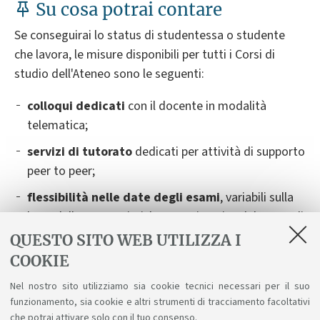
Su cosa potrai contare
Se conseguirai lo status di studentessa o studente
che lavora, le misure disponibili per tutti i Corsi di
studio dell'Ateneo sono le seguenti:
colloqui dedicati
con il docente in modalità
telematica;
servizi di tutorato
dedicati per attività di supporto
peer to peer;
flessibilità nelle date degli esami
,
variabili sulla
base delle caratteristiche organizzative del Corso di
Studio. Dovrai contattare il docente titolare
QUESTO SITO WEB UTILIZZA I
dell’insegnamento almeno 14 giorni prima della
COOKIE
data dell'esame, fornendo tutte le informazioni
Nel nostro sito utilizziamo sia cookie tecnici necessari per il suo
necessarie. Verranno indicate delle possibilità
funzionamento, sia cookie e altri strumenti di tracciamento facoltativi
alternative e ti saranno suggerite le soluzioni
che potrai attivare solo con il tuo consenso.