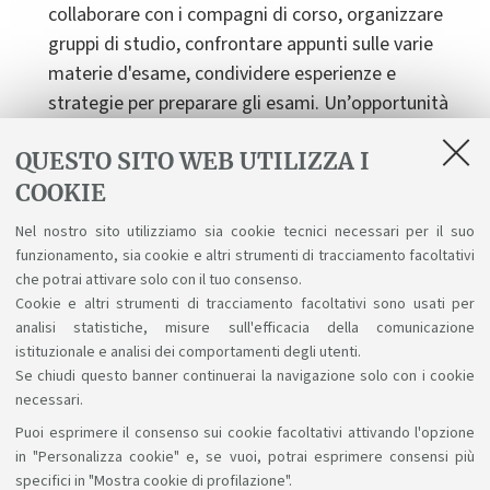
collaborare con i compagni di corso, organizzare
gruppi di studio, confrontare appunti sulle varie
materie d'esame, condividere esperienze e
strategie per preparare gli esami. Un’opportunità
preziosa che vale la pena cogliere.
QUESTO SITO WEB UTILIZZA I
Mentre siamo in aula stiamo già studiando, così ci
COOKIE
prepariamo senza perdere mai il ritmo!
Nel nostro sito utilizziamo sia cookie tecnici necessari per il suo
Per gli insegnamenti di carattere pratico come
funzionamento, sia cookie e altri strumenti di tracciamento facoltativi
laboratori e tirocini è fondamentale essere presenti
che potrai attivare solo con il tuo consenso.
e attivi in prima persona.
Cookie e altri strumenti di tracciamento facoltativi sono usati per
analisi statistiche, misure sull'efficacia della comunicazione
istituzionale e analisi dei comportamenti degli utenti.
Se chiudi questo banner continuerai la navigazione solo con i cookie
necessari.
Puoi esprimere il consenso sui cookie facoltativi attivando l'opzione
Sosteniamo il diritto alla conoscenza
in "Personalizza cookie" e, se vuoi, potrai esprimere consensi più
specifici in "Mostra cookie di profilazione".