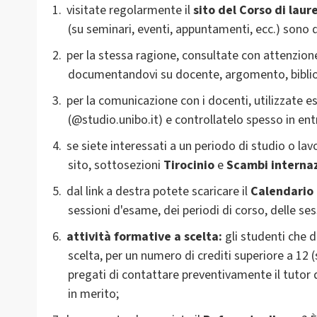
visitate regolarmente il
sito del Corso di laur
(su seminari, eventi, appuntamenti, ecc.) sono da
per la stessa ragione, consultate con attenzion
documentandovi su docente, argomento, biblio
per la comunicazione con i docenti, utilizzate e
(@studio.unibo.it) e controllatelo spesso in ent
se siete interessati a un periodo di studio o lav
sito, sottosezioni
Tirocinio
e
Scambi internaz
dal link a destra potete scaricare il
Calendario 
sessioni d'esame, dei periodi di corso, delle ses
attività formative a scelta:
gli studenti che d
scelta, per un numero di crediti superiore a 1
pregati di contattare preventivamente il tutor d
in merito;