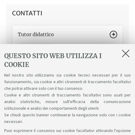
CONTATTI
Tutor didattico
Come ti può aiutare
Orientamento in merito al
percorso formativo, svolgimento delle attività
QUESTO SITO WEB UTILIZZA I
didattiche, segnalazioni su aspetti logistici o
COOKIE
organizzativi.
Nunzia Rose
Nel nostro sito utilizziamo sia cookie tecnici necessari per il suo
funzionamento, sia cookie e altri strumenti di tracciamento facoltativi
che potrai attivare solo con il tuo consenso.
Cookie e altri strumenti di tracciamento facoltativi sono usati per
analisi statistiche, misure sull'efficacia della comunicazione
istituzionale e analisi dei comportamenti degli utenti.
Se chiudi questo banner continuerai la navigazione solo con i cookie
necessari.
Puoi esprimere il consenso sui cookie facoltativi attivando l'opzione
Sosteniamo il diritto alla conoscenza