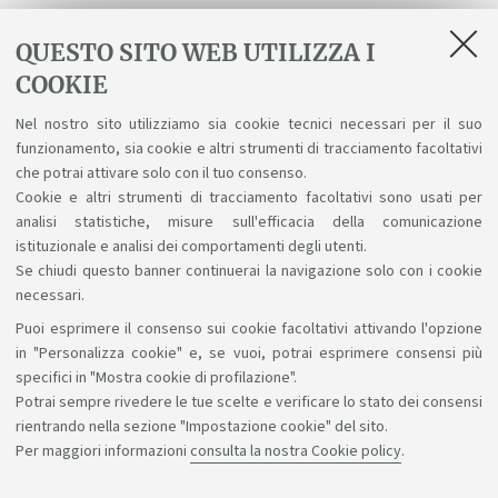
Piani disponibili nell'A.A. 2014/2015
QUESTO SITO WEB UTILIZZA I
Guarda il piano didattico che ti interessa, in base
COOKIE
all'anno in cui ti sei iscritto.
Nel nostro sito utilizziamo sia cookie tecnici necessari per il suo
funzionamento, sia cookie e altri strumenti di tracciamento facoltativi
Piano di Studi III anno - A.A. 2014/2015
che potrai attivare solo con il tuo consenso.
Cookie e altri strumenti di tracciamento facoltativi sono usati per
analisi statistiche, misure sull'efficacia della comunicazione
istituzionale e analisi dei comportamenti degli utenti.
Se chiudi questo banner continuerai la navigazione solo con i cookie
necessari.
Puoi esprimere il consenso sui cookie facoltativi attivando l'opzione
Sosteniamo il diritto alla conoscenza
in "Personalizza cookie" e, se vuoi, potrai esprimere consensi più
specifici in "Mostra cookie di profilazione".
Seguici su:
Potrai sempre rivedere le tue scelte e verificare lo stato dei consensi
rientrando nella sezione "Impostazione cookie" del sito.
Per maggiori informazioni
consulta la nostra Cookie policy
.
App: