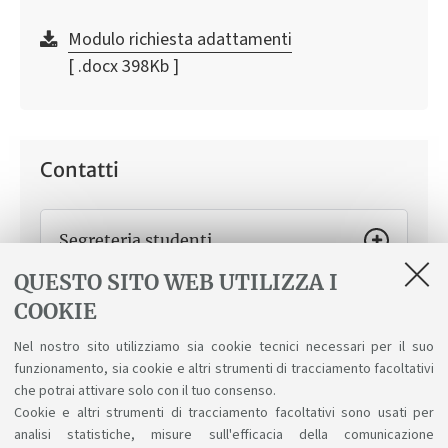
Modulo richiesta adattamenti
[ .docx 398Kb ]
Contatti
Segreteria studenti
QUESTO SITO WEB UTILIZZA I
Come ti può aiutare
Iscrizioni, cambi di corso,
trasferimenti da e verso altri atenei, laurea, diploma
COOKIE
supplement e altre procedure. Usa lo Sportello
virtuale per contattarci.
Nel nostro sito utilizziamo sia cookie tecnici necessari per il suo
funzionamento, sia cookie e altri strumenti di tracciamento facoltativi
che potrai attivare solo con il tuo consenso.
Cookie e altri strumenti di tracciamento facoltativi sono usati per
analisi statistiche, misure sull'efficacia della comunicazione