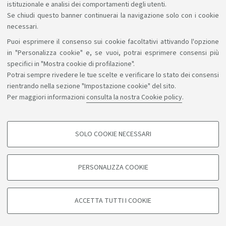
istituzionale e analisi dei comportamenti degli utenti.
Se chiudi questo banner continuerai la navigazione solo con i cookie
necessari.
Puoi esprimere il consenso sui cookie facoltativi attivando l'opzione
Sosteniamo il diritto alla conoscenza
in "Personalizza cookie" e, se vuoi, potrai esprimere consensi più
specifici in "Mostra cookie di profilazione".
Seguici su:
Potrai sempre rivedere le tue scelte e verificare lo stato dei consensi
rientrando nella sezione "Impostazione cookie" del sito.
Per maggiori informazioni
consulta la nostra Cookie policy
.
App:
SOLO COOKIE NECESSARI
COOKIE DI PROFILAZIONE - FACOLTATIVI
©Copyright 2026 - ALMA MATER STUDIORUM - Università di
Si tratta di cookie utilizzati per analizzare le caratteristiche della navigazione
PERSONALIZZA COOKIE
degli utenti, creare profili in base al loro comportamento sul sito, per analisi
Bologna - Via Zamboni, 33 - 40126 Bologna - PI: 01131710376 -
di marketing.
CF: 80007010376
Mostra cookie di profilazione
Privacy
Note legali
Informazioni sul sito e accessibilità
ACCETTA TUTTI I COOKIE
Impostazioni cookie
Google/Youtube Video