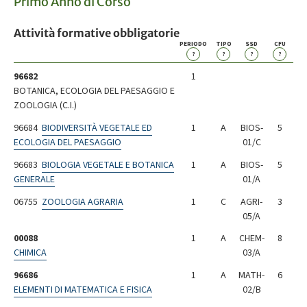
Primo Anno di Corso
Attività formative obbligatorie
PERIODO
TIPO
SSD
CFU
?
?
?
?
96682
1
BOTANICA, ECOLOGIA DEL PAESAGGIO E
ZOOLOGIA (C.I.)
96684
BIODIVERSITÀ VEGETALE ED
1
A
BIOS-
5
ECOLOGIA DEL PAESAGGIO
01/C
96683
BIOLOGIA VEGETALE E BOTANICA
1
A
BIOS-
5
GENERALE
01/A
06755
ZOOLOGIA AGRARIA
1
C
AGRI-
3
05/A
00088
1
A
CHEM-
8
CHIMICA
03/A
96686
1
A
MATH-
6
ELEMENTI DI MATEMATICA E FISICA
02/B