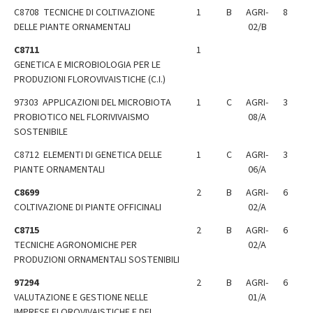
C8708 TECNICHE DI COLTIVAZIONE
1
B
AGRI-
8
DELLE PIANTE ORNAMENTALI
02/B
C8711
1
GENETICA E MICROBIOLOGIA PER LE
PRODUZIONI FLOROVIVAISTICHE (C.I.)
97303 APPLICAZIONI DEL MICROBIOTA
1
C
AGRI-
3
PROBIOTICO NEL FLORIVIVAISMO
08/A
SOSTENIBILE
C8712 ELEMENTI DI GENETICA DELLE
1
C
AGRI-
3
PIANTE ORNAMENTALI
06/A
C8699
2
B
AGRI-
6
COLTIVAZIONE DI PIANTE OFFICINALI
02/A
C8715
2
B
AGRI-
6
TECNICHE AGRONOMICHE PER
02/A
PRODUZIONI ORNAMENTALI SOSTENIBILI
97294
2
B
AGRI-
6
VALUTAZIONE E GESTIONE NELLE
01/A
IMPRESE FLOROVIVAISTICHE E DEL