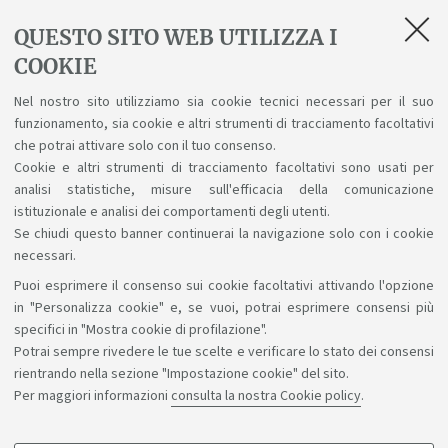
35074
2
E
5
PROVA FINALE L
QUESTO SITO WEB UTILIZZA I
Se scegli quest’attività intendi
COOKIE
preparare una tesi che non prevede
presenze continuative né presso
Nel nostro sito utilizziamo sia cookie tecnici necessari per il suo
strutture dell’Ateneo né presso enti
funzionamento, sia cookie e altri strumenti di tracciamento facoltativi
esterni (aziende/enti).
che potrai attivare solo con il tuo consenso.
Cookie e altri strumenti di tracciamento facoltativi sono usati per
analisi statistiche, misure sull'efficacia della comunicazione
istituzionale e analisi dei comportamenti degli utenti.
Se chiudi questo banner continuerai la navigazione solo con i cookie
necessari.
Puoi esprimere il consenso sui cookie facoltativi attivando l'opzione
Sosteniamo il diritto alla conoscenza
in "Personalizza cookie" e, se vuoi, potrai esprimere consensi più
specifici in "Mostra cookie di profilazione".
Seguici su:
Potrai sempre rivedere le tue scelte e verificare lo stato dei consensi
rientrando nella sezione "Impostazione cookie" del sito.
Per maggiori informazioni
consulta la nostra Cookie policy
.
App: