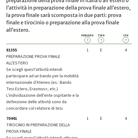
preparazione della prova finale in Italia o all’estero o
l’attività in preparazione della prova finale all’estero,
la prova finale sarà scomposta in due parti: prova
finale e tirocinio o preparazione alla prova finale
all’estero.
PERIODO
TIPO
CFU
?
?
?
81355
1
E
4
PREPARAZIONE PROVA FINALE
ALL'ESTERO
Se scegli quest’attività intendi
partecipare ad un bando per la mobilità
internazionale d’Ateneo (es.: Bando
Tesi Estero, Erasmus+, etc.)
L’individuazione dell’ente ospitante e la
definizione delle attività sono da
concordare col relatore di tesi.
70441
1
E
4
TIROCINIO IN PREPARAZIONE DELLA
PROVA FINALE