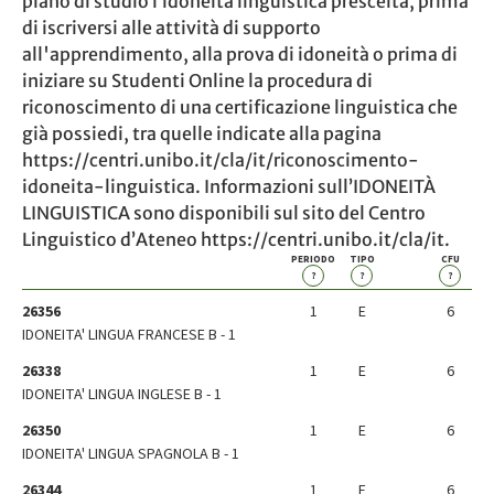
piano di studio l’idoneità linguistica prescelta, prima
di iscriversi alle attività di supporto
all'apprendimento, alla prova di idoneità o prima di
iniziare su Studenti Online la procedura di
riconoscimento di una certificazione linguistica che
già possiedi, tra quelle indicate alla pagina
https://centri.unibo.it/cla/it/riconoscimento-
idoneita-linguistica. Informazioni sull’IDONEITÀ
LINGUISTICA sono disponibili sul sito del Centro
Linguistico d’Ateneo https://centri.unibo.it/cla/it.
PERIODO
TIPO
CFU
?
?
?
26356
1
E
6
IDONEITA' LINGUA FRANCESE B - 1
26338
1
E
6
IDONEITA' LINGUA INGLESE B - 1
26350
1
E
6
IDONEITA' LINGUA SPAGNOLA B - 1
26344
1
E
6