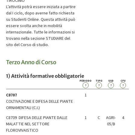
TIROCINIO
L’attività potrà essere iniziata a partire
dal I ciclo, dopo averne fatto richiesta
su Studenti Online. Questa attività può
essere svolta anche in mobilità
internazionale. Tutte le informazioni si
trovano nella sezione STUDIARE del
sito del Corso di studio.
Terzo Anno di Corso
1) Attività formative obbligatorie
PERIODO
TIPO
SSD
CFU
?
?
?
?
C8707
1
COLTIVAZIONE E DIFESA DELLE PIANTE
ORNAMENTALI (C.I.)
C8709 DIFESA DELLE PIANTE DALLE
1
C
AGRI-
4
MALATTIE NEL SETTORE
05/B
FLOROVIVAISTICO