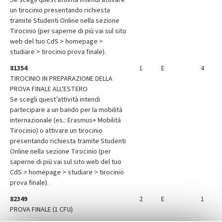
Se scegli quest’attività intendi attivare
un tirocinio presentando richiesta
tramite Studenti Online nella sezione
Tirocinio (per saperne di più vai sul sito
web del tuo CdS > homepage >
studiare > tirocinio prova finale).
81354
1
E
4
TIROCINIO IN PREPARAZIONE DELLA
PROVA FINALE ALL'ESTERO
Se scegli quest’attività intendi
partecipare a un bando per la mobilità
internazionale (es.: Erasmus+ Mobilità
Tirocinio) o attivare un tirocinio
presentando richiesta tramite Studenti
Online nella sezione Tirocinio (per
saperne di più vai sul sito web del tuo
CdS > homepage > studiare > tirocinio
prova finale).
82349
2
E
1
PROVA FINALE (1 CFU)