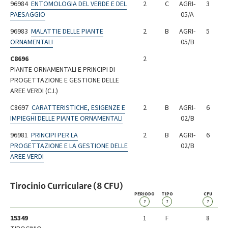
96984
ENTOMOLOGIA DEL VERDE E DEL
2
C
AGRI-
3
PAESAGGIO
05/A
96983
MALATTIE DELLE PIANTE
2
B
AGRI-
5
ORNAMENTALI
05/B
C8696
2
PIANTE ORNAMENTALI E PRINCIPI DI
PROGETTAZIONE E GESTIONE DELLE
AREE VERDI (C.I.)
C8697
CARATTERISTICHE, ESIGENZE E
2
B
AGRI-
6
IMPIEGHI DELLE PIANTE ORNAMENTALI
02/B
96981
PRINCIPI PER LA
2
B
AGRI-
6
PROGETTAZIONE E LA GESTIONE DELLE
02/B
AREE VERDI
Tirocinio Curriculare (8 CFU)
PERIODO
TIPO
CFU
?
?
?
15349
1
F
8