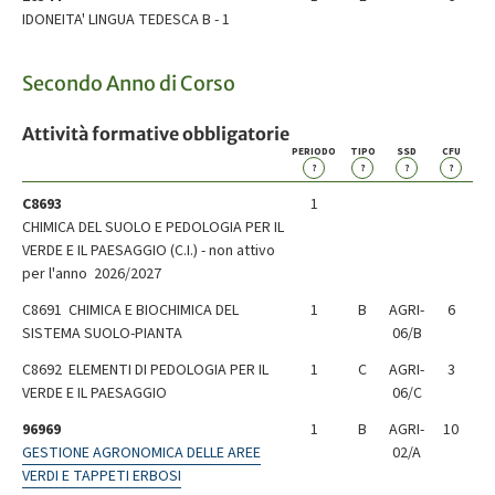
IDONEITA' LINGUA TEDESCA B - 1
Secondo Anno di Corso
Attività formative obbligatorie
PERIODO
TIPO
SSD
CFU
?
?
?
?
C8693
1
CHIMICA DEL SUOLO E PEDOLOGIA PER IL
VERDE E IL PAESAGGIO (C.I.) - non attivo
per l'anno 2026/2027
C8691 CHIMICA E BIOCHIMICA DEL
1
B
AGRI-
6
SISTEMA SUOLO-PIANTA
06/B
C8692 ELEMENTI DI PEDOLOGIA PER IL
1
C
AGRI-
3
VERDE E IL PAESAGGIO
06/C
96969
1
B
AGRI-
10
GESTIONE AGRONOMICA DELLE AREE
02/A
VERDI E TAPPETI ERBOSI