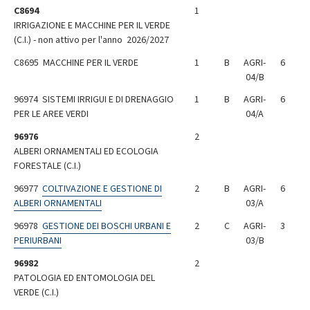
C8694
1
IRRIGAZIONE E MACCHINE PER IL VERDE
(C.I.) - non attivo per l'anno 2026/2027
C8695 MACCHINE PER IL VERDE
1
B
AGRI-
6
04/B
96974 SISTEMI IRRIGUI E DI DRENAGGIO
1
B
AGRI-
6
PER LE AREE VERDI
04/A
96976
2
ALBERI ORNAMENTALI ED ECOLOGIA
FORESTALE (C.I.)
96977
COLTIVAZIONE E GESTIONE DI
2
B
AGRI-
6
ALBERI ORNAMENTALI
03/A
96978
GESTIONE DEI BOSCHI URBANI E
2
C
AGRI-
3
PERIURBANI
03/B
96982
2
PATOLOGIA ED ENTOMOLOGIA DEL
VERDE (C.I.)