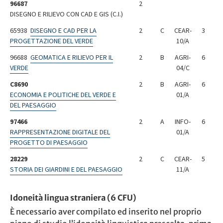
96687
2
DISEGNO E RILIEVO CON CAD E GIS (C.I.)
65938
DISEGNO E CAD PER LA
2
C
CEAR-
3
PROGETTAZIONE DEL VERDE
10/A
96688
GEOMATICA E RILIEVO PER IL
2
B
AGRI-
6
VERDE
04/C
C8690
2
B
AGRI-
6
ECONOMIA E POLITICHE DEL VERDE E
01/A
DEL PAESAGGIO
97466
2
A
INFO-
6
RAPPRESENTAZIONE DIGITALE DEL
01/A
PROGETTO DI PAESAGGIO
28229
2
C
CEAR-
5
STORIA DEI GIARDINI E DEL PAESAGGIO
11/A
Idoneità lingua straniera (6 CFU)
È necessario aver compilato ed inserito nel proprio