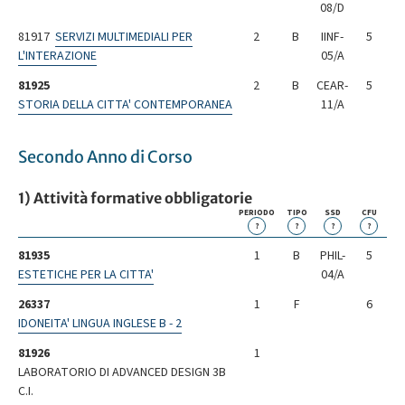
08/D
81917
SERVIZI MULTIMEDIALI PER
2
B
IINF-
5
L'INTERAZIONE
05/A
81925
2
B
CEAR-
5
STORIA DELLA CITTA' CONTEMPORANEA
11/A
Secondo Anno di Corso
1) Attività formative obbligatorie
PERIODO
TIPO
SSD
CFU
?
?
?
?
81935
1
B
PHIL-
5
ESTETICHE PER LA CITTA'
04/A
26337
1
F
6
IDONEITA' LINGUA INGLESE B - 2
81926
1
LABORATORIO DI ADVANCED DESIGN 3B
C.I.