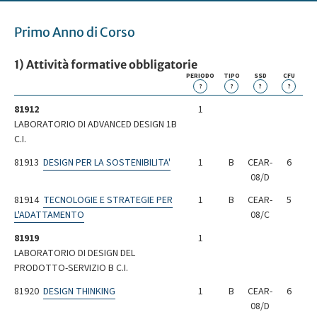
Primo Anno di Corso
1) Attività formative obbligatorie
PERIODO
TIPO
SSD
CFU
?
?
?
?
81912
1
LABORATORIO DI ADVANCED DESIGN 1B
C.I.
81913
DESIGN PER LA SOSTENIBILITA'
1
B
CEAR-
6
08/D
81914
TECNOLOGIE E STRATEGIE PER
1
B
CEAR-
5
L'ADATTAMENTO
08/C
81919
1
LABORATORIO DI DESIGN DEL
PRODOTTO-SERVIZIO B C.I.
81920
DESIGN THINKING
1
B
CEAR-
6
08/D