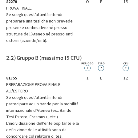
82270
O
E
15
PROVA FINALE
Se scegli quest’attività intendi
preparare una tesi che non prevede
presenze continuative né presso
strutture dell’Ateneo né presso enti
esterni (aziende/enti).
2.2) Gruppo B (massimo 15 CFU)
PERIODO
TIPO
CFU
?
?
?
81355
1
E
12
PREPARAZIONE PROVA FINALE
ALL'ESTERO
Se scegli quest’attività intendi
partecipare ad un bando per la mobilità
internazionale d’Ateneo (es.: Bando
Tesi Estero, Erasmus+, etc.)
L’individuazione dell’ente ospitante e la
definizione delle attività sono da
concordare col relatore di tesi.