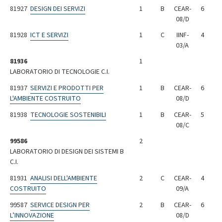
81927
DESIGN DEI SERVIZI
1
B
CEAR-
6
08/D
81928
ICT E SERVIZI
1
C
IINF-
4
03/A
81936
1
LABORATORIO DI TECNOLOGIE C.I.
81937
SERVIZI E PRODOTTI PER
1
B
CEAR-
6
L'AMBIENTE COSTRUITO
08/D
81938
TECNOLOGIE SOSTENIBILI
1
B
CEAR-
5
08/C
99586
2
LABORATORIO DI DESIGN DEI SISTEMI B
C.I.
81931
ANALISI DELL'AMBIENTE
2
C
CEAR-
4
COSTRUITO
09/A
99587
SERVICE DESIGN PER
2
B
CEAR-
6
L’INNOVAZIONE
08/D