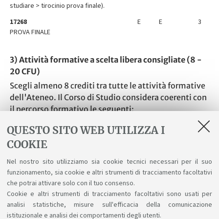
studiare > tirocinio prova finale).
17268
E
E
3
PROVA FINALE
3) Attività formative a scelta libera consigliate (8 -
20 CFU)
Scegli almeno 8 crediti tra tutte le attività formative
dell'Ateneo. Il Corso di Studio considera coerenti con
il percorso formativo le seguenti:
PERIODO
TIPO
CFU
?
?
?
QUESTO SITO WEB UTILIZZA I
34075
1
D
8
COOKIE
TIROCINIO M-A
Nel nostro sito utilizziamo sia cookie tecnici necessari per il suo
34076
1
D
5
funzionamento, sia cookie e altri strumenti di tracciamento facoltativi
TIROCINIO M-B
che potrai attivare solo con il tuo consenso.
Cookie e altri strumenti di tracciamento facoltativi sono usati per
analisi statistiche, misure sull'efficacia della comunicazione
istituzionale e analisi dei comportamenti degli utenti.