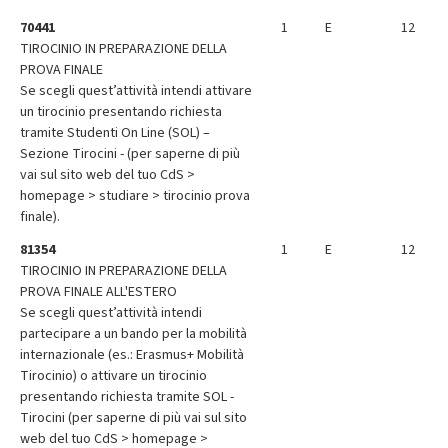
70441
1
E
12
TIROCINIO IN PREPARAZIONE DELLA
PROVA FINALE
Se scegli quest’attività intendi attivare
un tirocinio presentando richiesta
tramite Studenti On Line (SOL) –
Sezione Tirocini - (per saperne di più
vai sul sito web del tuo CdS >
homepage > studiare > tirocinio prova
finale).
81354
1
E
12
TIROCINIO IN PREPARAZIONE DELLA
PROVA FINALE ALL'ESTERO
Se scegli quest’attività intendi
partecipare a un bando per la mobilità
internazionale (es.: Erasmus+ Mobilità
Tirocinio) o attivare un tirocinio
presentando richiesta tramite SOL -
Tirocini (per saperne di più vai sul sito
web del tuo CdS > homepage >