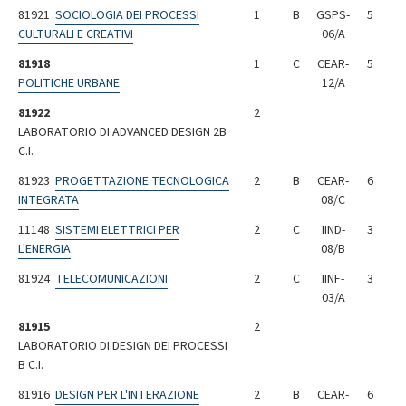
81921
SOCIOLOGIA DEI PROCESSI
1
B
GSPS-
5
CULTURALI E CREATIVI
06/A
81918
1
C
CEAR-
5
POLITICHE URBANE
12/A
81922
2
LABORATORIO DI ADVANCED DESIGN 2B
C.I.
81923
PROGETTAZIONE TECNOLOGICA
2
B
CEAR-
6
INTEGRATA
08/C
11148
SISTEMI ELETTRICI PER
2
C
IIND-
3
L'ENERGIA
08/B
81924
TELECOMUNICAZIONI
2
C
IINF-
3
03/A
81915
2
LABORATORIO DI DESIGN DEI PROCESSI
B C.I.
81916
DESIGN PER L'INTERAZIONE
2
B
CEAR-
6