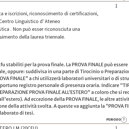
1
a e iscrizioni, riconoscimento di certificazioni,
 Centro Linguistico d' Ateneo
stica . Non può esser riconosciuta una
uimento della laurea triennale.
u stabiliti per la prova finale. La PROVA FINALE può essere i
ale, oppure: suddivisa in una parte di Tirocinio o Preparazi
A FINALE" a chi utilizzerà laboratori universitari o di str
opportuno registro personale di presenza oraria. Indicare “T
REPARAZIONE PROVA FINALE ALL’ESTERO" a coloro che si recan
si all'estero). Ad eccezione della PROVA FINALE, le altre atti
one della attività svolta. A queste va aggiunta la “PROVA F
aborato di tesi.
PERIODO
?
TERO LM (20CFU)
1