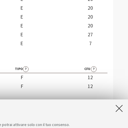
E
20
E
20
E
20
E
27
E
7
TIPO
?
CFU
?
F
12
F
12
e potrai attivare solo con il tuo consenso.