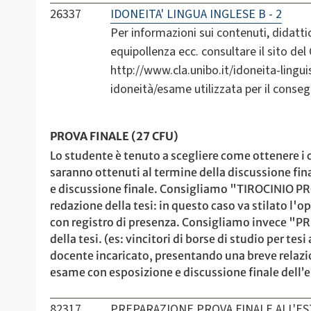
26337
IDONEITA' LINGUA INGLESE B - 2
Per informazioni sui contenuti, didattic
equipollenza ecc. consultare il sito del
http://www.cla.unibo.it/idoneita-lingui
idoneità/esame utilizzata per il conseg
PROVA FINALE (27 CFU)
Lo studente è tenuto a scegliere come ottenere i cf
saranno ottenuti al termine della discussione fin
e discussione finale. Consigliamo "TIROCINIO PROV
redazione della tesi: in questo caso va stilato l'
con registro di presenza. Consigliamo invece "P
della tesi. (es: vincitori di borse di studio per te
docente incaricato, presentando una breve relazi
esame con esposizione e discussione finale dell’el
82317
PREPARAZIONE PROVA FINALE ALL'ES