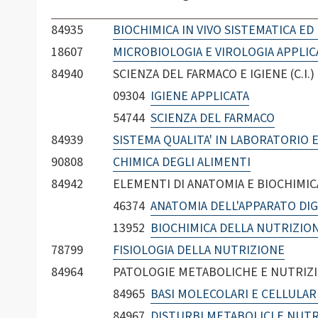
84935
BIOCHIMICA IN VIVO SISTEMATICA E
18607
MICROBIOLOGIA E VIROLOGIA APPLIC
84940
SCIENZA DEL FARMACO E IGIENE (C.I.)
09304
IGIENE APPLICATA
54744
SCIENZA DEL FARMACO
84939
SISTEMA QUALITA' IN LABORATORIO
90808
CHIMICA DEGLI ALIMENTI
84942
ELEMENTI DI ANATOMIA E BIOCHIMICA
46374
ANATOMIA DELL'APPARATO DI
13952
BIOCHIMICA DELLA NUTRIZIO
78799
FISIOLOGIA DELLA NUTRIZIONE
84964
PATOLOGIE METABOLICHE E NUTRIZION
84965
BASI MOLECOLARI E CELLULAR
84967
DISTURBI METABOLICI E NUTR