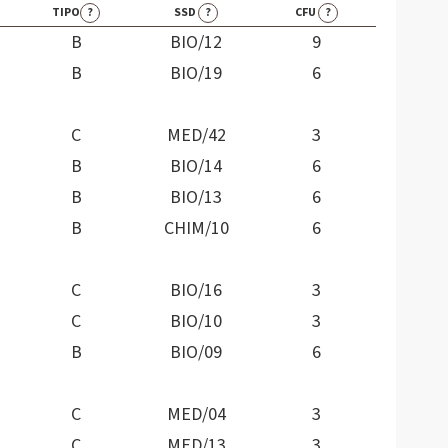
TIPO
?
SSD
?
CFU
?
B
BIO/12
9
B
BIO/19
6
C
MED/42
3
B
BIO/14
6
B
BIO/13
6
B
CHIM/10
6
C
BIO/16
3
C
BIO/10
3
B
BIO/09
6
C
MED/04
3
C
MED/13
3