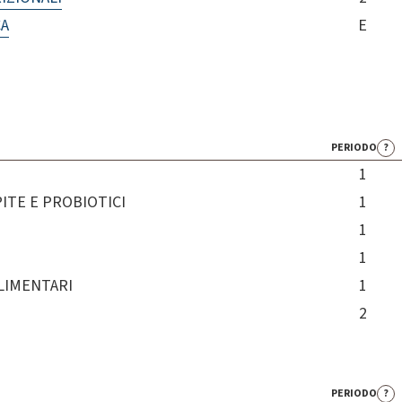
CA
E
PERIODO
?
1
ITE E PROBIOTICI
1
1
1
ALIMENTARI
1
2
PERIODO
?