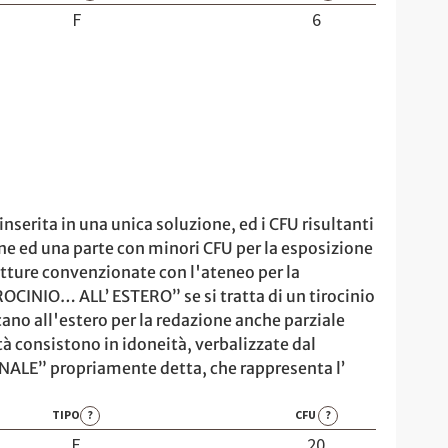
F
6
nserita in una unica soluzione, ed i CFU risultanti
one ed una parte con minori CFU per la esposizione
utture convenzionate con l'ateneo per la
IROCINIO… ALL’ ESTERO” se si tratta di un tirocinio
o all'estero per la redazione anche parziale
vità consistono in idoneità, verbalizzate dal
INALE” propriamente detta, che rappresenta l’
TIPO
?
CFU
?
E
20