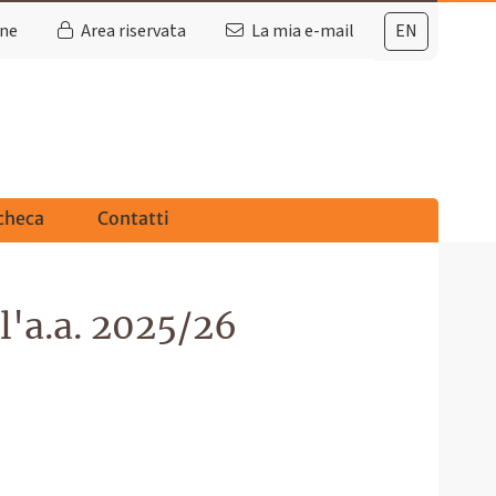
ine
Area riservata
La mia e-mail
EN
checa
Contatti
l'a.a. 2025/26