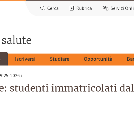
Cerca
Rubrica
Servizi Onl
 salute
Iscriversi
Studiare
Opportunità
Ba
o
 2025-2026
: studenti immatricolati dal