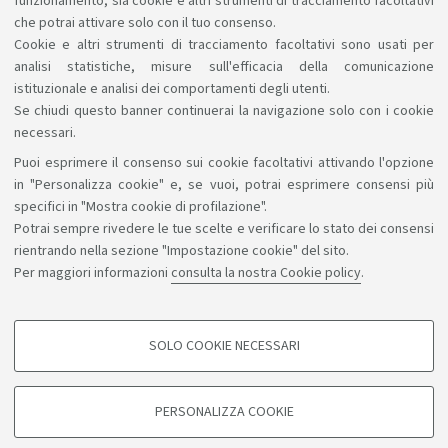
funzionamento, sia cookie e altri strumenti di tracciamento facoltativi
Frequenti il secondo anno o anni successivi?
COMPILA
che potrai attivare solo con il tuo consenso.
IL QUESTIONARIO
Cookie e altri strumenti di tracciamento facoltativi sono usati per
analisi statistiche, misure sull'efficacia della comunicazione
istituzionale e analisi dei comportamenti degli utenti.
Se chiudi questo banner continuerai la navigazione solo con i cookie
necessari.
Puoi esprimere il consenso sui cookie facoltativi attivando l'opzione
Sosteniamo il diritto alla conoscenza
in "Personalizza cookie" e, se vuoi, potrai esprimere consensi più
specifici in "Mostra cookie di profilazione".
Seguici su:
Potrai sempre rivedere le tue scelte e verificare lo stato dei consensi
rientrando nella sezione "Impostazione cookie" del sito.
Per maggiori informazioni
consulta la nostra Cookie policy
.
App:
SOLO COOKIE NECESSARI
COOKIE DI PROFILAZIONE - FACOLTATIVI
©Copyright 2026 - ALMA MATER STUDIORUM - Università di
Si tratta di cookie utilizzati per analizzare le caratteristiche della navigazione
PERSONALIZZA COOKIE
degli utenti, creare profili in base al loro comportamento sul sito, per analisi
Bologna - Via Zamboni, 33 - 40126 Bologna - PI: 01131710376 -
di marketing.
CF: 80007010376