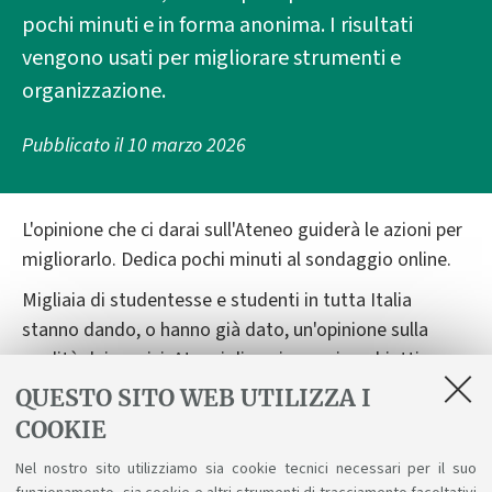
pochi minuti e in forma anonima. I risultati
vengono usati per migliorare strumenti e
organizzazione.
Pubblicato il
10 marzo 2026
L'opinione che ci darai sull'Ateneo guiderà le azioni per
migliorarlo. Dedica pochi minuti al sondaggio online.
Migliaia di studentesse e studenti in tutta Italia
stanno dando, o hanno già dato, un'opinione sulla
qualità dei servizi. Atenei diversi, un unico obiettivo:
migliorare l'università.
QUESTO SITO WEB UTILIZZA I
COOKIE
Sei studi al primo anno?
COMPILA IL QUESTIONARIO
Nel nostro sito utilizziamo sia cookie tecnici necessari per il suo