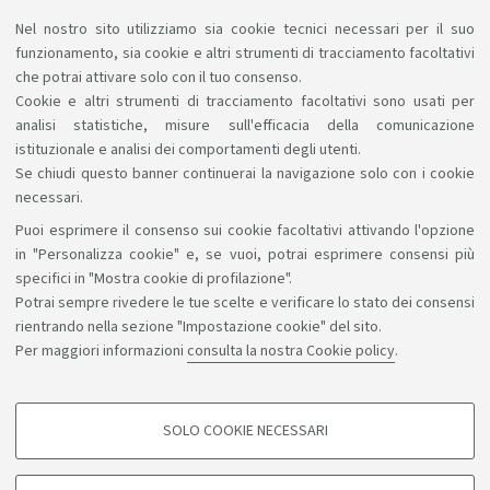
Premio Pollicino 2026
Nel nostro sito utilizziamo sia cookie tecnici necessari per il suo
funzionamento, sia cookie e altri strumenti di tracciamento facoltativi
Bando Premio Pollicino
che potrai attivare solo con il tuo consenso.
[ .pdf 1822Kb ]
Cookie e altri strumenti di tracciamento facoltativi sono usati per
analisi statistiche, misure sull'efficacia della comunicazione
istituzionale e analisi dei comportamenti degli utenti.
Se chiudi questo banner continuerai la navigazione solo con i cookie
necessari.
Puoi esprimere il consenso sui cookie facoltativi attivando l'opzione
Sosteniamo il diritto alla conoscenza
in "Personalizza cookie" e, se vuoi, potrai esprimere consensi più
specifici in "Mostra cookie di profilazione".
Seguici su:
Potrai sempre rivedere le tue scelte e verificare lo stato dei consensi
rientrando nella sezione "Impostazione cookie" del sito.
Per maggiori informazioni
consulta la nostra Cookie policy
.
App:
SOLO COOKIE NECESSARI
COOKIE DI PROFILAZIONE - FACOLTATIVI
©Copyright 2026 - ALMA MATER STUDIORUM - Università di