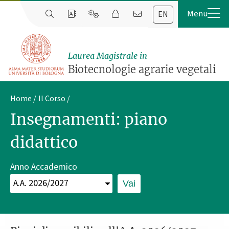
EN
Laurea Magistrale in
Biotecnologie agrarie vegetali
Home
Il Corso
Insegnamenti: piano
didattico
Anno Accademico
Vai