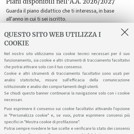
Piani disponibili nell'A.A. 2026/2027
Guarda il piano didattico che ti interessa, in base
all'anno in cui ti sei iscritto.
QUESTO SITO WEB UTILIZZA I
Piano didattico per studenti immatricolati nell'A.A.
COOKIE
2026/27
Nel nostro sito utilizziamo sia cookie tecnici necessari per il suo
Piano didattico per studenti immatricolati nell'A.A.
funzionamento, sia cookie e altri strumenti di tracciamento facoltativi
2025/26
che potrai attivare solo con il tuo consenso.
Cookie e altri strumenti di tracciamento facoltativi sono usati per
analisi statistiche, misure sull'efficacia della comunicazione
istituzionale e analisi dei comportamenti degli utenti.
Se chiudi questo banner continuerai la navigazione solo con i cookie
necessari.
Puoi esprimere il consenso sui cookie facoltativi attivando l'opzione
Sosteniamo il diritto alla conoscenza
in "Personalizza cookie" e, se vuoi, potrai esprimere consensi più
specifici in "Mostra cookie di profilazione".
Seguici su:
Potrai sempre rivedere le tue scelte e verificare lo stato dei consensi