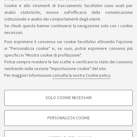
compatibili con quanto il Corso può offrirti.
Cookie e altri strumenti di tracciamento facoltativi sono usati per
analisi statistiche, misure sull'efficacia della comunicazione
istituzionale e analisi dei comportamenti degli utenti.
Se chiudi questo banner continuerai la navigazione solo con i cookie
necessari.
Puoi esprimere il consenso sui cookie facoltativi attivando l'opzione
Sosteniamo il diritto alla conoscenza
in "Personalizza cookie" e, se vuoi, potrai esprimere consensi più
specifici in "Mostra cookie di profilazione".
Seguici su:
Potrai sempre rivedere le tue scelte e verificare lo stato dei consensi
rientrando nella sezione "Impostazione cookie" del sito.
Per maggiori informazioni
consulta la nostra Cookie policy
.
App:
SOLO COOKIE NECESSARI
COOKIE DI PROFILAZIONE - FACOLTATIVI
©Copyright 2026 - ALMA MATER STUDIORUM - Università di
Si tratta di cookie utilizzati per analizzare le caratteristiche della navigazione
PERSONALIZZA COOKIE
degli utenti, creare profili in base al loro comportamento sul sito, per analisi
Bologna - Via Zamboni, 33 - 40126 Bologna - PI: 01131710376 -
di marketing.
CF: 80007010376
Mostra cookie di profilazione