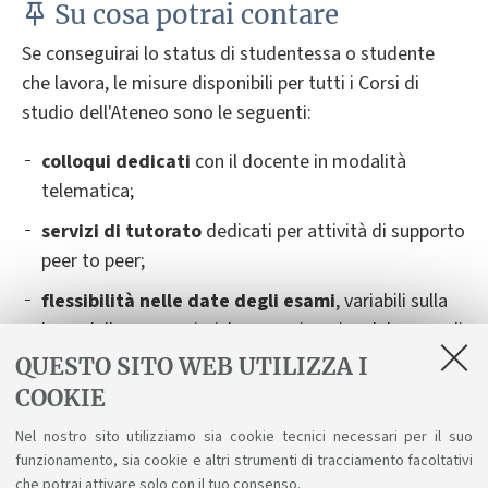
Su cosa potrai contare
Se conseguirai lo status di studentessa o studente
che lavora, le misure disponibili per tutti i Corsi di
studio dell'Ateneo sono le seguenti:
colloqui dedicati
con il docente in modalità
telematica;
servizi di tutorato
dedicati per attività di supporto
peer to peer;
flessibilità nelle date degli esami
,
variabili sulla
base delle caratteristiche organizzative del Corso di
Studio. Dovrai contattare il docente titolare
QUESTO SITO WEB UTILIZZA I
dell’insegnamento almeno 14 giorni prima della
COOKIE
data dell'esame, fornendo tutte le informazioni
Nel nostro sito utilizziamo sia cookie tecnici necessari per il suo
necessarie. Verranno indicate delle possibilità
funzionamento, sia cookie e altri strumenti di tracciamento facoltativi
alternative e ti saranno suggerite le soluzioni
che potrai attivare solo con il tuo consenso.