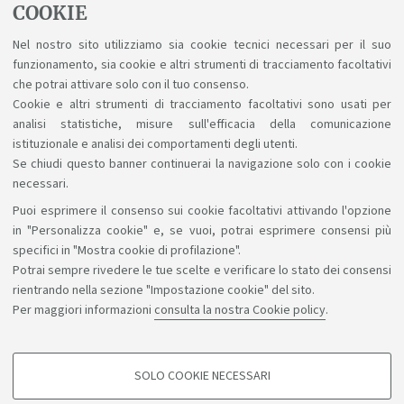
COOKIE
Nel nostro sito utilizziamo sia cookie tecnici necessari per il suo
Ti interessano i tirocini post laurea?
funzionamento, sia cookie e altri strumenti di tracciamento facoltativi
che potrai attivare solo con il tuo consenso.
Informazioni sui tirocini post laurea
Cookie e altri strumenti di tracciamento facoltativi sono usati per
analisi statistiche, misure sull'efficacia della comunicazione
istituzionale e analisi dei comportamenti degli utenti.
Se chiudi questo banner continuerai la navigazione solo con i cookie
necessari.
Puoi esprimere il consenso sui cookie facoltativi attivando l'opzione
Sosteniamo il diritto alla conoscenza
in "Personalizza cookie" e, se vuoi, potrai esprimere consensi più
specifici in "Mostra cookie di profilazione".
Seguici su:
Potrai sempre rivedere le tue scelte e verificare lo stato dei consensi
rientrando nella sezione "Impostazione cookie" del sito.
Per maggiori informazioni
consulta la nostra Cookie policy
.
App:
SOLO COOKIE NECESSARI
COOKIE DI PROFILAZIONE - FACOLTATIVI