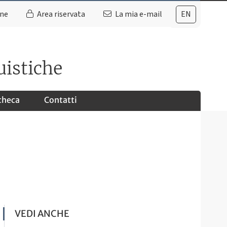
ine
Area riservata
La mia e-mail
EN
uistiche
checa
Contatti
VEDI ANCHE