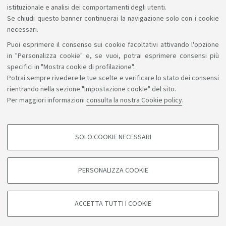
istituzionale e analisi dei comportamenti degli utenti.
Se chiudi questo banner continuerai la navigazione solo con i cookie
necessari.
Puoi esprimere il consenso sui cookie facoltativi attivando l'opzione
Sosteniamo il diritto alla conoscenza
in "Personalizza cookie" e, se vuoi, potrai esprimere consensi più
specifici in "Mostra cookie di profilazione".
Seguici su:
Potrai sempre rivedere le tue scelte e verificare lo stato dei consensi
rientrando nella sezione "Impostazione cookie" del sito.
Per maggiori informazioni
consulta la nostra Cookie policy
.
App:
SOLO COOKIE NECESSARI
COOKIE DI PROFILAZIONE - FACOLTATIVI
©Copyright 2026 - ALMA MATER STUDIORUM - Università di
Si tratta di cookie utilizzati per analizzare le caratteristiche della navigazione
PERSONALIZZA COOKIE
degli utenti, creare profili in base al loro comportamento sul sito, per analisi
Bologna - Via Zamboni, 33 - 40126 Bologna - PI: 01131710376 -
di marketing.
CF: 80007010376
Mostra cookie di profilazione
Privacy
Note legali
Informazioni sul sito e accessibilità
ACCETTA TUTTI I COOKIE
Impostazioni cookie
Google/Youtube Video