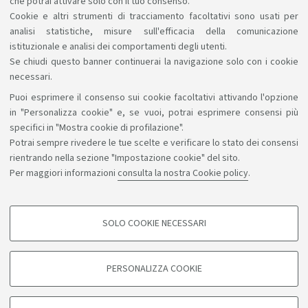
che potrai attivare solo con il tuo consenso.
Cookie e altri strumenti di tracciamento facoltativi sono usati per
analisi statistiche, misure sull'efficacia della comunicazione
istituzionale e analisi dei comportamenti degli utenti.
Se chiudi questo banner continuerai la navigazione solo con i cookie
necessari.
Puoi esprimere il consenso sui cookie facoltativi attivando l'opzione
Sosteniamo il diritto alla conoscenza
in "Personalizza cookie" e, se vuoi, potrai esprimere consensi più
specifici in "Mostra cookie di profilazione".
Seguici su:
Potrai sempre rivedere le tue scelte e verificare lo stato dei consensi
rientrando nella sezione "Impostazione cookie" del sito.
Per maggiori informazioni
consulta la nostra Cookie policy
.
App:
SOLO COOKIE NECESSARI
COOKIE DI PROFILAZIONE - FACOLTATIVI
©Copyright 2026 - ALMA MATER STUDIORUM - Università di
Si tratta di cookie utilizzati per analizzare le caratteristiche della navigazione
PERSONALIZZA COOKIE
degli utenti, creare profili in base al loro comportamento sul sito, per analisi
Bologna - Via Zamboni, 33 - 40126 Bologna - PI: 01131710376 -
di marketing.
CF: 80007010376
Mostra cookie di profilazione