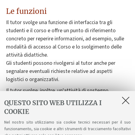
Le funzioni
Il tutor svolge una funzione di interfaccia tra gli
studenti e il corso e offre un punto di riferimento
concreto per reperire informazioni, ad esempio, sulle
modalità di accesso al Corso e lo svolgimento delle
attività didattiche.
Gli studenti possono rivolgersi al tutor anche per
segnalare eventuali richieste relative ad aspetti
logistici o organizzativi.
Il tutor svolge, inoltre, un'attività di sostegno
personalizzato all'apprendimento per quegli studenti,
QUESTO SITO WEB UTILIZZA I
che per ragioni lavorative o altro, abbiano maggiori
COOKIE
difficoltà a mantenere una chiara programmazione
degli studi e degli esami.
Nel nostro sito utilizziamo sia cookie tecnici necessari per il suo
funzionamento, sia cookie e altri strumenti di tracciamento facoltativi