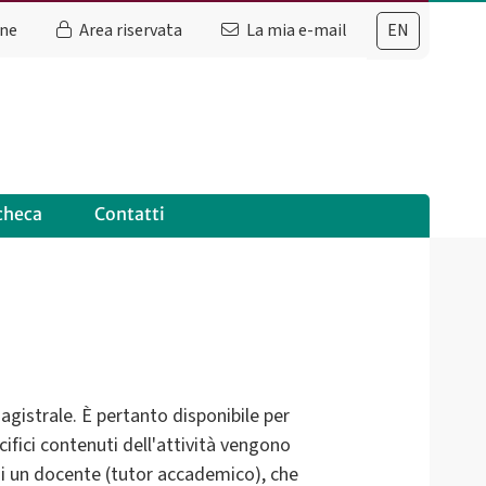
ine
Area riservata
La mia e-mail
EN
checa
Contatti
agistrale. È pertanto disponibile per
cifici contenuti dell'attività vengono
e di un docente (tutor accademico), che