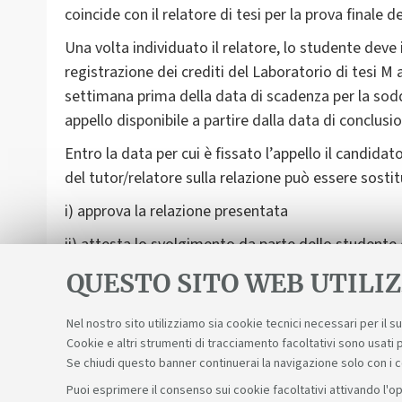
coincide con il relatore di tesi per la prova finale de
Una volta individuato il relatore, lo studente deve 
registrazione dei crediti del Laboratorio di tesi M
settimana prima della data di scadenza per la soddi
appello disponibile a partire dalla data di conclusion
Entro la data per cui è fissato l’appello il candidat
del tutor/relatore sulla relazione può essere sostitu
i) approva la relazione presentata
ii) attesta lo svolgimento da parte dello studente d
I candidati sosterranno un colloquio orale, al term
QUESTO SITO WEB UTILIZ
Nel nostro sito utilizziamo sia cookie tecnici necessari per il 
Cookie e altri strumenti di tracciamento facoltativi sono usati p
Se chiudi questo banner continuerai la navigazione solo con i 
Puoi esprimere il consenso sui cookie facoltativi attivando l'op