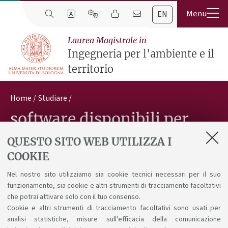
EN
Laurea Magistrale in
Ingegneria per l'ambiente e il
territorio
Home
Studiare
software disponibili per
gli studenti
QUESTO SITO WEB UTILIZZA I
COOKIE
Nel nostro sito utilizziamo sia cookie tecnici necessari per il suo
Scopri i
software
a supporto dello studio.
funzionamento, sia cookie e altri strumenti di tracciamento facoltativi
che potrai attivare solo con il tuo consenso.
Cookie e altri strumenti di tracciamento facoltativi sono usati per
analisi statistiche, misure sull'efficacia della comunicazione