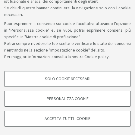
istituzionale e analisi dei comportamenti degli utenti.
Se chiudi questo banner continuerai la navigazione solo con i cookie
necessari.
Puoi esprimere il consenso sui cookie facoltativi attivando l'opzione
Sosteniamo il diritto alla conoscenza
in "Personalizza cookie" e, se vuoi, potrai esprimere consensi più
specifici in "Mostra cookie di profilazione".
Seguici su:
Potrai sempre rivedere le tue scelte e verificare lo stato dei consensi
rientrando nella sezione "Impostazione cookie" del sito.
Per maggiori informazioni
consulta la nostra Cookie policy
.
App:
SOLO COOKIE NECESSARI
COOKIE DI PROFILAZIONE - FACOLTATIVI
©Copyright 2026 - ALMA MATER STUDIORUM - Università di
Si tratta di cookie utilizzati per analizzare le caratteristiche della navigazione
PERSONALIZZA COOKIE
degli utenti, creare profili in base al loro comportamento sul sito, per analisi
Bologna - Via Zamboni, 33 - 40126 Bologna - PI: 01131710376 -
di marketing.
CF: 80007010376
Mostra cookie di profilazione
Privacy
Note legali
Informazioni sul sito e accessibilità
ACCETTA TUTTI I COOKIE
Impostazioni cookie
Google/Youtube Video