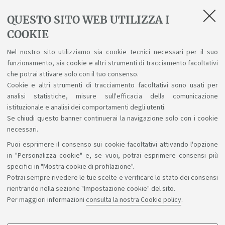
studi (percorso flessibile)
.
QUESTO SITO WEB UTILIZZA I
COOKIE
Eventuali obblighi di frequenza sono stabiliti per i
Nel nostro sito utilizziamo sia cookie tecnici necessari per il suo
singoli insegnamenti. Tali obblighi eventuali, così come
funzionamento, sia cookie e altri strumenti di tracciamento facoltativi
le eventuali propedeuticità, vengono indicati nel piano
che potrai attivare solo con il tuo consenso.
Cookie e altri strumenti di tracciamento facoltativi sono usati per
didattico.
analisi statistiche, misure sull'efficacia della comunicazione
istituzionale e analisi dei comportamenti degli utenti.
Se chiudi questo banner continuerai la navigazione solo con i cookie
necessari.
Puoi esprimere il consenso sui cookie facoltativi attivando l'opzione
Sosteniamo il diritto alla conoscenza
in "Personalizza cookie" e, se vuoi, potrai esprimere consensi più
specifici in "Mostra cookie di profilazione".
Seguici su:
Potrai sempre rivedere le tue scelte e verificare lo stato dei consensi
rientrando nella sezione "Impostazione cookie" del sito.
Per maggiori informazioni
consulta la nostra Cookie policy
.
App: