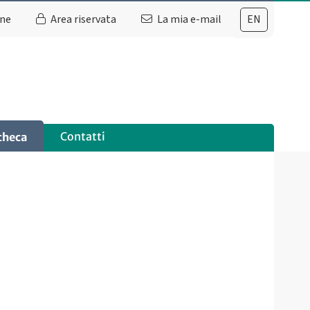
ine
Area riservata
La mia e-mail
EN
Contatti
checa