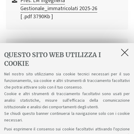
Pres. LM Ingegneria
Gestionale_immatricolati 2025-26
[ .pdf 3790Kb ]
Informazioni Piano didattico 6338
QUESTO SITO WEB UTILIZZA I
Corsi non attivi per Piano didattico
COOKIE
[ .pdf 47Kb ]
Nel nostro sito utilizziamo sia cookie tecnici necessari per il suo
funzionamento, sia cookie e altri strumenti di tracciamento facoltativi
FAQ_Corsi non attivi
che potrai attivare solo con il tuo consenso.
[ .pdf 10Kb ]
Cookie e altri strumenti di tracciamento facoltativi sono usati per
analisi statistiche, misure sull'efficacia della comunicazione
istituzionale e analisi dei comportamenti degli utenti.
Se chiudi questo banner continuerai la navigazione solo con i cookie
necessari.
Puoi esprimere il consenso sui cookie facoltativi attivando l'opzione
Sosteniamo il diritto alla conoscenza