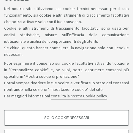
Nel nostro sito utilizziamo sia cookie tecnici necessari per il suo
funzionamento, sia cookie e altri strumenti di tracciamento facoltativi
Calendario delle attività didattiche del
che potrai attivare solo con il tuo consenso.
Corso di Studio - a.a. 2025/2026
Cookie e altri strumenti di tracciamento facoltativi sono usati per
analisi statistiche, misure sull'efficacia della comunicazione
istituzionale e analisi dei comportamenti degli utenti.
Se chiudi questo banner continuerai la navigazione solo con i cookie
necessari.
Puoi esprimere il consenso sui cookie facoltativi attivando l'opzione
Sosteniamo il diritto alla conoscenza
in "Personalizza cookie" e, se vuoi, potrai esprimere consensi più
specifici in "Mostra cookie di profilazione".
Seguici su:
Potrai sempre rivedere le tue scelte e verificare lo stato dei consensi
rientrando nella sezione "Impostazione cookie" del sito.
Per maggiori informazioni
consulta la nostra Cookie policy
.
App:
SOLO COOKIE NECESSARI
COOKIE DI PROFILAZIONE - FACOLTATIVI