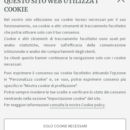
QUESTO SITO WEB UTILIZZA I
COOKIE
Nel nostro sito utilizziamo sia cookie tecnici necessari per il suo
Sei un'azienda o un ente?
funzionamento, sia cookie e altri strumenti di tracciamento facoltativi
che potrai attivare solo con il tuo consenso.
Informazioni su come proporre un tirocinio
Cookie e altri strumenti di tracciamento facoltativi sono usati per
analisi statistiche, misure sull'efficacia della comunicazione
istituzionale e analisi dei comportamenti degli utenti.
Se chiudi questo banner continuerai la navigazione solo con i cookie
necessari.
Puoi esprimere il consenso sui cookie facoltativi attivando l'opzione
Sosteniamo il diritto alla conoscenza
in "Personalizza cookie" e, se vuoi, potrai esprimere consensi più
specifici in "Mostra cookie di profilazione".
Seguici su:
Potrai sempre rivedere le tue scelte e verificare lo stato dei consensi
rientrando nella sezione "Impostazione cookie" del sito.
Per maggiori informazioni
consulta la nostra Cookie policy
.
App:
SOLO COOKIE NECESSARI