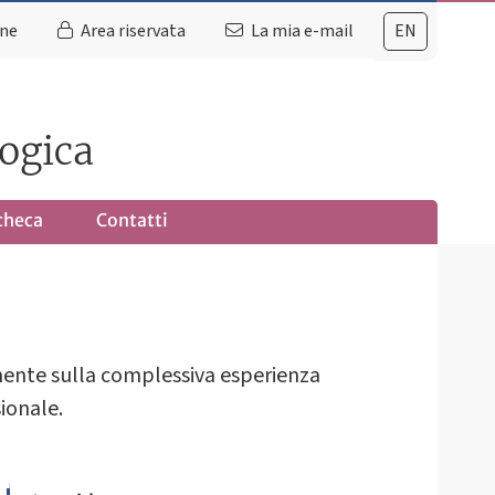
ine
Area riservata
La mia e-mail
EN
logica
checa
Contatti
camente sulla complessiva esperienza
sionale.