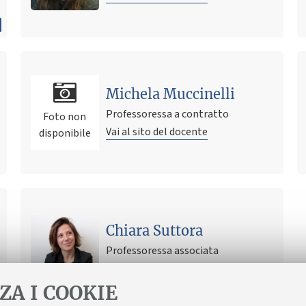
Michela Muccinelli
Professoressa a contratto
Foto non
Vai al sito del docente
disponibile
Chiara Suttora
Professoressa associata
Vai al sito del docente
ZA I COOKIE