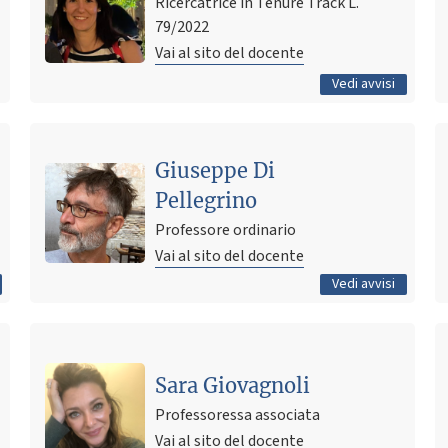
Ricercatrice in Tenure Track L.
9 marzo 2026 15:47
Pubblicato il
79/2022
Vai al sito del docente
Tutti gli avvisi
Vedi avvisi
Ultimo avviso
Giuseppe Di
Pre-appello modulo di Neuroanatomia funzionale -
Semeiotica Neuropsicologica - AA 2025/26
Pellegrino
3 marzo 2026 15:36
Pubblicato il
Professore ordinario
Vai al sito del docente
Tutti gli avvisi
Vedi avvisi
Sara Giovagnoli
Professoressa associata
Vai al sito del docente