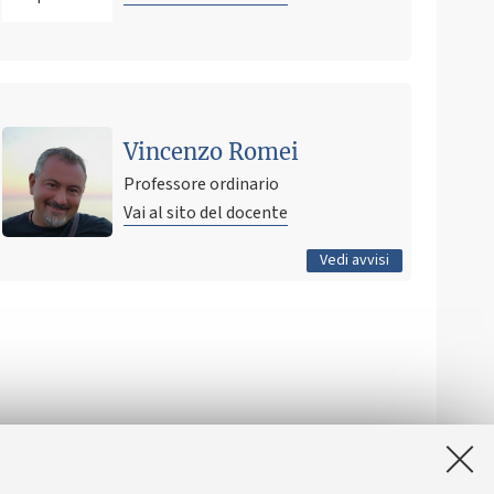
Ultimo avviso
Cognition and Neuroscience Exam
Vincenzo Romei
11 maggio 2021 10:57
Pubblicato il
Professore ordinario
Vai al sito del docente
Tutti gli avvisi
Vedi avvisi