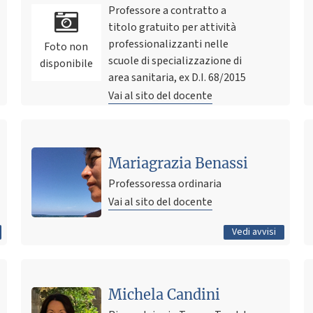
Professore a contratto a
titolo gratuito per attività
professionalizzanti nelle
Foto non
scuole di specializzazione di
disponibile
area sanitaria, ex D.I. 68/2015
Vai al sito del docente
Ultimo avviso
Esame Metodologia della Ricerca Psicologica
Mariagrazia Benassi
(modulo Benassi)| Materiale per elaborato scritto
Professoressa ordinaria
(opzionale)
Vai al sito del docente
5 maggio 2026 06:41
Pubblicato il
Tutti gli avvisi
Vedi avvisi
Ultimo avviso
Michela Candini
Scadenze per gli studenti che preparano la tesi -
Deadlines for students preparing their thesis