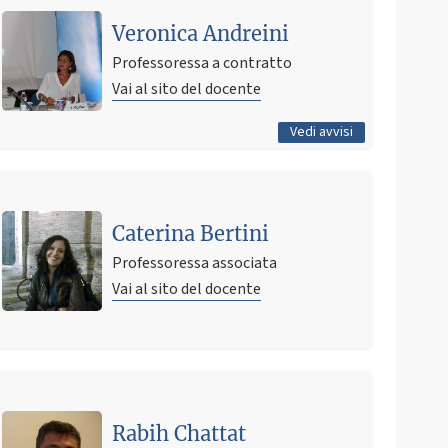
Cambio data lezioni
Veronica Andreini
4 aprile 2019 22:48
Pubblicato il
Professoressa a contratto
Vai al sito del docente
Tutti gli avvisi
Vedi avvisi
Caterina Bertini
Professoressa associata
Vai al sito del docente
Ultimo avviso
ricevimmento 6 febbraio 2025
Rabih Chattat