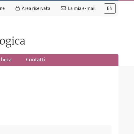
ine
Area riservata
La mia e-mail
EN
logica
checa
Contatti
Ultimo avviso