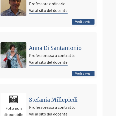
6 febbraio 2025 08:34
Pubblicato il
Professore ordinario
Vai al sito del docente
Tutti gli avvisi
Vedi avvisi
Ultimo avviso
Spostamento lezioni
Anna Di Santantonio
7 novembre 2025 06:55
Pubblicato il
Professoressa a contratto
Vai al sito del docente
Tutti gli avvisi
Vedi avvisi
Stefania Millepiedi
Professoressa a contratto
Foto non
Vai al sito del docente
disponibile