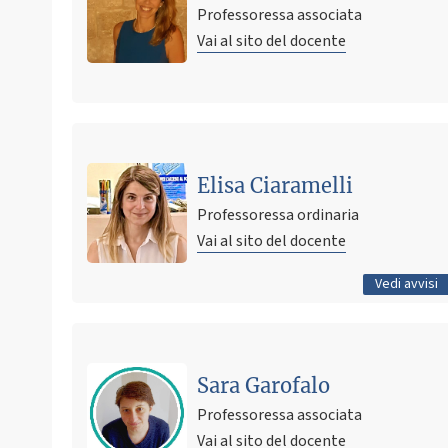
Professoressa associata
Vai al sito del docente
Ultimo avviso
UC Davis neuroscience summer course
Elisa Ciaramelli
7 giugno 2026 19:10
Pubblicato il
Professoressa ordinaria
Vai al sito del docente
Tutti gli avvisi
Vedi avvisi
Ultimo avviso
Sospensione lezione TPV (Modulo 4) per sciopero
Sara Garofalo
generale del 3/10/2025
Professoressa associata
29 settembre 2025 17:05
Pubblicato il
Vai al sito del docente