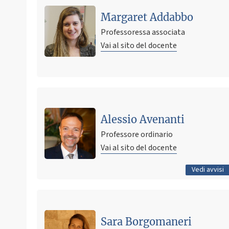
Margaret Addabbo
Professoressa associata
Vai al sito del docente
Ultimo avviso
Partecipazione a sciopero del 22 settembre 2025
Alessio Avenanti
21 settembre 2025 18:20
Pubblicato il
Professore ordinario
Vai al sito del docente
Tutti gli avvisi
Vedi avvisi
Sara Borgomaneri