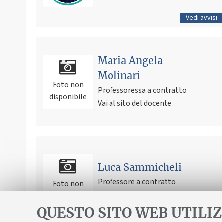
Tutti gli avvisi
Vedi avvisi
Maria Angela
Molinari
Foto non
Professoressa a contratto
disponibile
Vai al sito del docente
Ultimo avviso
Annullamento lezione 24 ottobre 2024
Luca Sammicheli
23 ottobre 2024 14:43
Pubblicato il
Professore a contratto
Foto non
Vai al sito del docente
disponibile
QUESTO SITO WEB UTILIZ
Tutti gli avvisi
Vedi avvisi