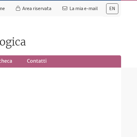
ine
Area riservata
La mia e-mail
EN
logica
checa
Contatti