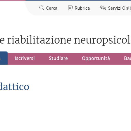
Cerca
Rubrica
Servizi Onl
e riabilitazione neuropsico
Iscriversi
Studiare
Opportunità
Ba
o
dattico