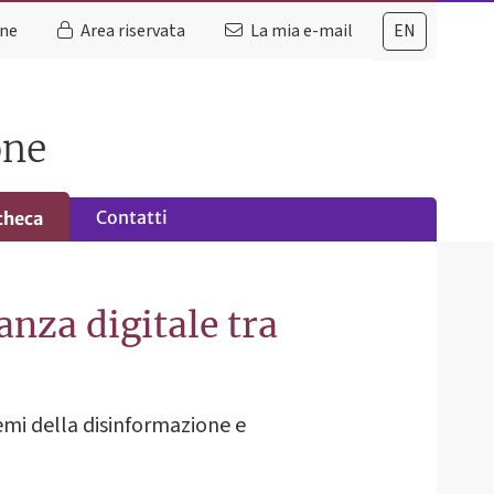
ine
Area riservata
La mia e-mail
EN
one
Contatti
checa
anza digitale tra
temi della disinformazione e