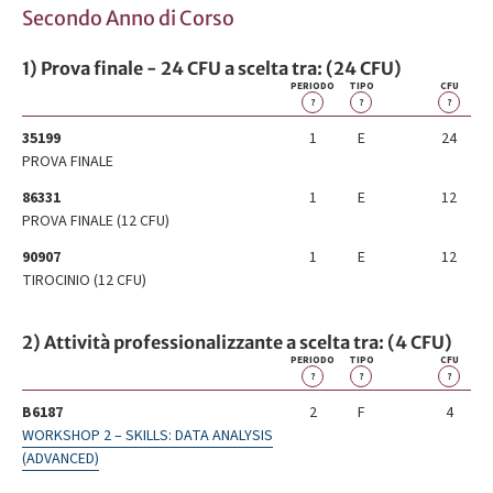
Secondo Anno di Corso
1) Prova finale - 24 CFU a scelta tra: (24 CFU)
PERIODO
TIPO
CFU
?
?
?
35199
1
E
24
PROVA FINALE
86331
1
E
12
PROVA FINALE (12 CFU)
90907
1
E
12
TIROCINIO (12 CFU)
2) Attività professionalizzante a scelta tra: (4 CFU)
PERIODO
TIPO
CFU
?
?
?
B6187
2
F
4
WORKSHOP 2 – SKILLS: DATA ANALYSIS
(ADVANCED)