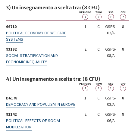
3) Un insegnamento a scelta tra: (8 CFU)
PERIODO
TIPO
SSD
CFU
?
?
?
?
66710
1
C
GSPS-
8
POLITICAL ECONOMY OF WELFARE
02/A
SYSTEMS
93192
2
C
GSPS-
8
SOCIAL STRATIFICATION AND
08/A
ECONOMIC INEQUALITY
4) Un insegnamento a scelta tra: (8 CFU)
PERIODO
TIPO
SSD
CFU
?
?
?
?
B6178
1
C
GSPS-
8
DEMOCRACY AND POPULISM IN EUROPE
02/A
91142
2
C
GSPS-
8
POLITICAL EFFECTS OF SOCIAL
06/A
MOBILIZATION