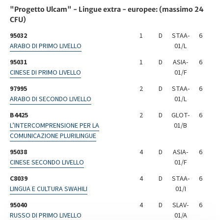
"Progetto Ulcam" - Lingue extra - europee: (massimo 24
CFU)
95032
1
D
STAA-
6
ARABO DI PRIMO LIVELLO
01/L
95031
1
D
ASIA-
6
CINESE DI PRIMO LIVELLO
01/F
97995
2
D
STAA-
6
ARABO DI SECONDO LIVELLO
01/L
B4425
2
D
GLOT-
6
L’INTERCOMPRENSIONE PER LA
01/B
COMUNICAZIONE PLURILINGUE
95038
4
D
ASIA-
6
CINESE SECONDO LIVELLO
01/F
C8039
4
D
STAA-
6
LINGUA E CULTURA SWAHILI
01/I
95040
4
D
SLAV-
6
RUSSO DI PRIMO LIVELLO
01/A