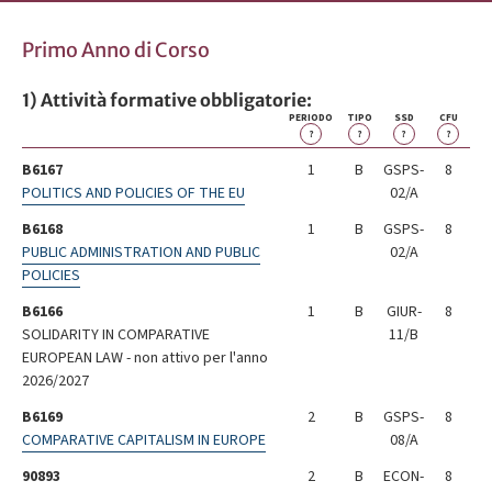
Primo Anno di Corso
1) Attività formative obbligatorie:
PERIODO
TIPO
SSD
CFU
?
?
?
?
B6167
1
B
GSPS-
8
POLITICS AND POLICIES OF THE EU
02/A
B6168
1
B
GSPS-
8
PUBLIC ADMINISTRATION AND PUBLIC
02/A
POLICIES
B6166
1
B
GIUR-
8
SOLIDARITY IN COMPARATIVE
11/B
EUROPEAN LAW - non attivo per l'anno
2026/2027
B6169
2
B
GSPS-
8
COMPARATIVE CAPITALISM IN EUROPE
08/A
90893
2
B
ECON-
8