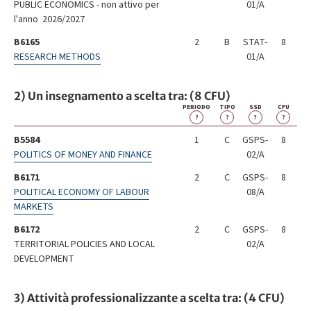
PUBLIC ECONOMICS - non attivo per
01/A
l'anno 2026/2027
B6165
2
B
STAT-
8
RESEARCH METHODS
01/A
2) Un insegnamento a scelta tra: (8 CFU)
PERIODO
TIPO
SSD
CFU
?
?
?
?
B5584
1
C
GSPS-
8
POLITICS OF MONEY AND FINANCE
02/A
B6171
2
C
GSPS-
8
POLITICAL ECONOMY OF LABOUR
08/A
MARKETS
B6172
2
C
GSPS-
8
TERRITORIAL POLICIES AND LOCAL
02/A
DEVELOPMENT
3) Attività professionalizzante a scelta tra: (4 CFU)