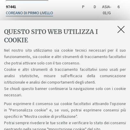
97441
P
D
ASIA-
6
COREANO DI PRIMO LIVELLO
01/G
95041
P
D
ASIA-
6
HINDI DI PRIMO LIVELLO
01/D
QUESTO SITO WEB UTILIZZA I
B0889
S
D
ASIA-
6
COOKIE
COREANO DI SECONDO LIVELLO
01/G
Nel nostro sito utilizziamo sia cookie tecnici necessari per il suo
95039
S
D
ASIA-
6
funzionamento, sia cookie e altri strumenti di tracciamento facoltativi
HINDI DI SECONDO LIVELLO
01/D
che potrai attivare solo con il tuo consenso.
Cookie e altri strumenti di tracciamento facoltativi sono usati per
analisi statistiche, misure sull'efficacia della comunicazione
istituzionale e analisi dei comportamenti degli utenti.
Se chiudi questo banner continuerai la navigazione solo con i cookie
necessari.
Puoi esprimere il consenso sui cookie facoltativi attivando l'opzione
Sosteniamo il diritto alla conoscenza
in "Personalizza cookie" e, se vuoi, potrai esprimere consensi più
specifici in "Mostra cookie di profilazione".
Seguici su:
Potrai sempre rivedere le tue scelte e verificare lo stato dei consensi
rientrando nella sezione "Impostazione cookie" del sito.