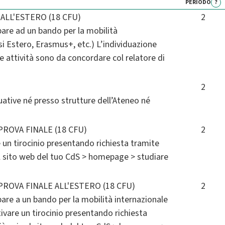
PERIODO
?
ALL'ESTERO (18 CFU)
2
ipare ad un bando per la mobilità
i Estero, Erasmus+, etc.) L’individuazione
le attività sono da concordare col relatore di
2
uative né presso strutture dell’Ateneo né
ROVA FINALE (18 CFU)
2
e un tirocinio presentando richiesta tramite
sul sito web del tuo CdS > homepage > studiare
ROVA FINALE ALL'ESTERO (18 CFU)
2
ipare a un bando per la mobilità internazionale
tivare un tirocinio presentando richiesta