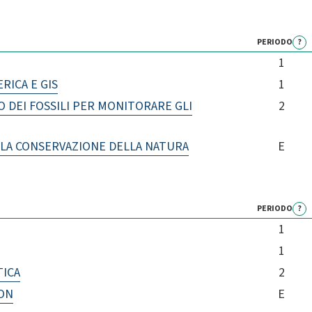
PERIODO
?
1
RICA E GIS
1
 DEI FOSSILI PER MONITORARE GLI
2
LA CONSERVAZIONE DELLA NATURA
E
PERIODO
?
1
1
TICA
2
ON
E