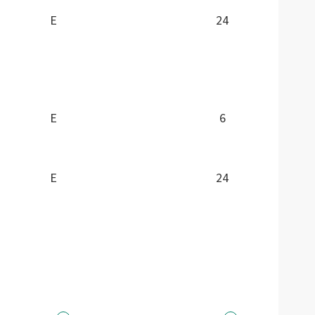
E
24
E
6
E
24