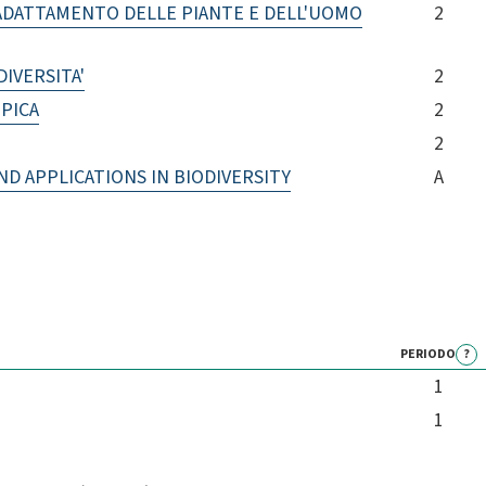
'ADATTAMENTO DELLE PIANTE E DELL'UOMO
2
IVERSITA'
2
PICA
2
2
D APPLICATIONS IN BIODIVERSITY
A
PERIODO
?
1
1