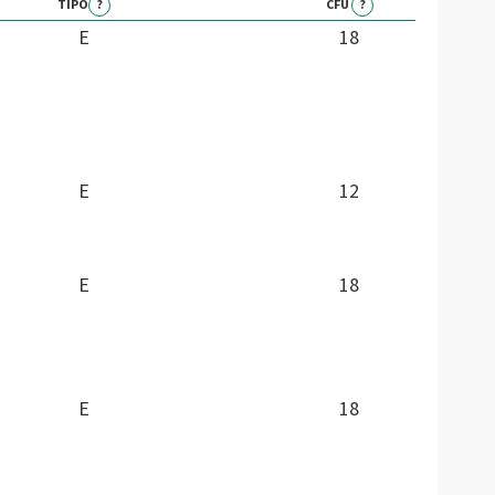
TIPO
?
CFU
?
E
18
E
12
E
18
E
18