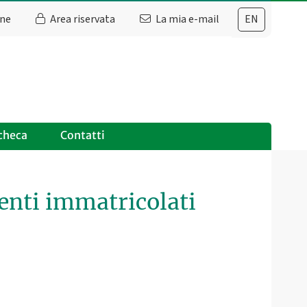
ine
Area riservata
La mia e-mail
EN
checa
Contatti
denti immatricolati