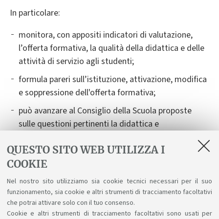
In particolare:
monitora, con appositi indicatori di valutazione,
l’offerta formativa, la qualità della didattica e delle
attività di servizio agli studenti;
formula pareri sull’istituzione, attivazione, modifica
e soppressione dell'offerta formativa;
può avanzare al Consiglio della Scuola proposte
sulle questioni pertinenti la didattica e
sull'allocazione della dotazione finanziaria come
QUESTO SITO WEB UTILIZZA I
previsto dallo Statuto di Ateneo;
COOKIE
redige una relazione annuale, che esprime
osservazioni in merito all’andamento del Corso ed
Nel nostro sito utilizziamo sia cookie tecnici necessari per il suo
funzionamento, sia cookie e altri strumenti di tracciamento facoltativi
all’attività di riesame.
che potrai attivare solo con il tuo consenso.
Cookie e altri strumenti di tracciamento facoltativi sono usati per
Maggiori informazioni