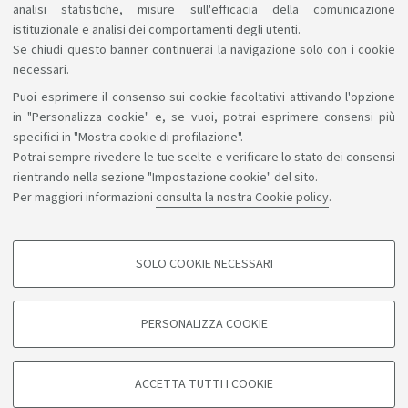
analisi statistiche, misure sull'efficacia della comunicazione
istituzionale e analisi dei comportamenti degli utenti.
Se chiudi questo banner continuerai la navigazione solo con i cookie
necessari.
Puoi esprimere il consenso sui cookie facoltativi attivando l'opzione
Sosteniamo il diritto alla conoscenza
in "Personalizza cookie" e, se vuoi, potrai esprimere consensi più
specifici in "Mostra cookie di profilazione".
Seguici su:
Potrai sempre rivedere le tue scelte e verificare lo stato dei consensi
rientrando nella sezione "Impostazione cookie" del sito.
Per maggiori informazioni
consulta la nostra Cookie policy
.
App:
SOLO COOKIE NECESSARI
COOKIE DI PROFILAZIONE - FACOLTATIVI
©Copyright 2026 - ALMA MATER STUDIORUM - Università di
Si tratta di cookie utilizzati per analizzare le caratteristiche della navigazione
PERSONALIZZA COOKIE
degli utenti, creare profili in base al loro comportamento sul sito, per analisi
Bologna - Via Zamboni, 33 - 40126 Bologna - PI: 01131710376 -
di marketing.
CF: 80007010376
Mostra cookie di profilazione
Privacy
Note legali
Informazioni sul sito e accessibilità
ACCETTA TUTTI I COOKIE
Impostazioni cookie
Google/Youtube Video