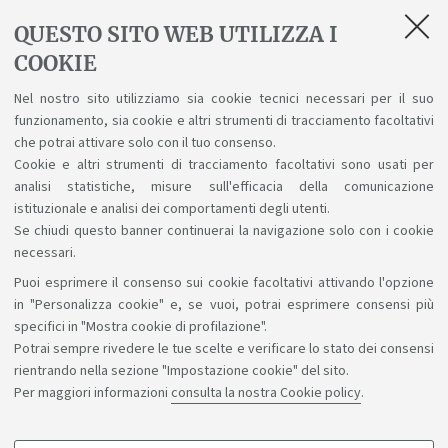
[ .pdf 4267Kb ]
QUESTO SITO WEB UTILIZZA I
Incontro con le professioni 2025
COOKIE
[ .pdf 3062Kb ]
Nel nostro sito utilizziamo sia cookie tecnici necessari per il suo
funzionamento, sia cookie e altri strumenti di tracciamento facoltativi
Incontro con le professioni 2026
che potrai attivare solo con il tuo consenso.
[ .pdf 2790Kb ]
Cookie e altri strumenti di tracciamento facoltativi sono usati per
analisi statistiche, misure sull'efficacia della comunicazione
istituzionale e analisi dei comportamenti degli utenti.
Se chiudi questo banner continuerai la navigazione solo con i cookie
necessari.
Puoi esprimere il consenso sui cookie facoltativi attivando l'opzione
Sosteniamo il diritto alla conoscenza
in "Personalizza cookie" e, se vuoi, potrai esprimere consensi più
specifici in "Mostra cookie di profilazione".
Seguici su:
Potrai sempre rivedere le tue scelte e verificare lo stato dei consensi
rientrando nella sezione "Impostazione cookie" del sito.
Per maggiori informazioni
consulta la nostra Cookie policy
.
App: