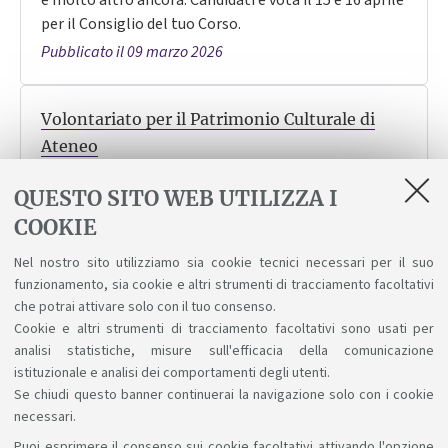
per il Consiglio del tuo Corso.
Pubblicato il 09 marzo 2026
Volontariato per il Patrimonio Culturale di
Ateneo
Vuoi fare un'esperienza immerso nella storia, nella
QUESTO SITO WEB UTILIZZA I
scienza e nell'arte? Candidati e svolgi il servizio di
COOKIE
civile di volontariato per il patrimonio culturale.
Scadenza: 8 aprile.
Nel nostro sito utilizziamo sia cookie tecnici necessari per il suo
Pubblicato il 05 marzo 2026
funzionamento, sia cookie e altri strumenti di tracciamento facoltativi
che potrai attivare solo con il tuo consenso.
Cookie e altri strumenti di tracciamento facoltativi sono usati per
analisi statistiche, misure sull'efficacia della comunicazione
1
2
3
4
5
6
istituzionale e analisi dei comportamenti degli utenti.
Se chiudi questo banner continuerai la navigazione solo con i cookie
necessari.
Puoi esprimere il consenso sui cookie facoltativi attivando l'opzione