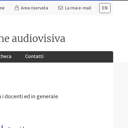
ine
Area riservata
La mia e-mail
EN
ne audiovisiva
checa
Contatti
n i docenti ed in generale