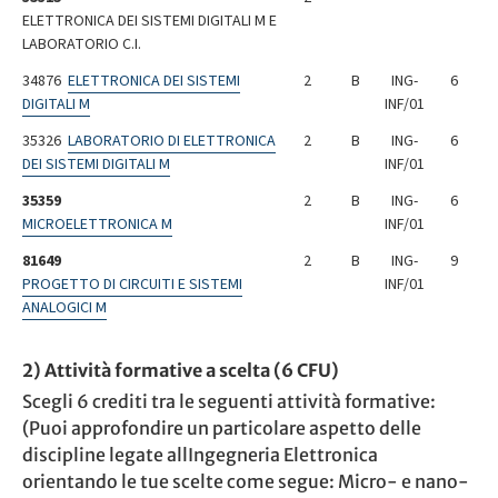
ELETTRONICA DEI SISTEMI DIGITALI M E
LABORATORIO C.I.
34876
ELETTRONICA DEI SISTEMI
2
B
ING-
6
DIGITALI M
INF/01
35326
LABORATORIO DI ELETTRONICA
2
B
ING-
6
DEI SISTEMI DIGITALI M
INF/01
35359
2
B
ING-
6
MICROELETTRONICA M
INF/01
81649
2
B
ING-
9
PROGETTO DI CIRCUITI E SISTEMI
INF/01
ANALOGICI M
2) Attività formative a scelta (6 CFU)
Scegli 6 crediti tra le seguenti attività formative:
(Puoi approfondire un particolare aspetto delle
discipline legate allIngegneria Elettronica
orientando le tue scelte come segue: Micro- e nano-