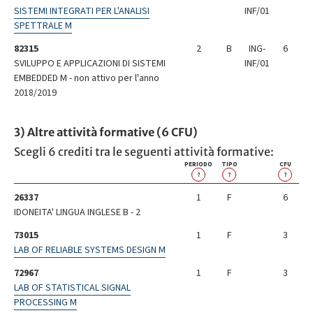
SISTEMI INTEGRATI PER L'ANALISI
INF/01
SPETTRALE M
82315
2
B
ING-
6
SVILUPPO E APPLICAZIONI DI SISTEMI
INF/01
EMBEDDED M - non attivo per l'anno
2018/2019
3) Altre attività formative (6 CFU)
Scegli 6 crediti tra le seguenti attività formative:
PERIODO
TIPO
CFU
?
?
?
26337
1
F
6
IDONEITA' LINGUA INGLESE B - 2
73015
1
F
3
LAB OF RELIABLE SYSTEMS DESIGN M
72967
1
F
3
LAB OF STATISTICAL SIGNAL
PROCESSING M