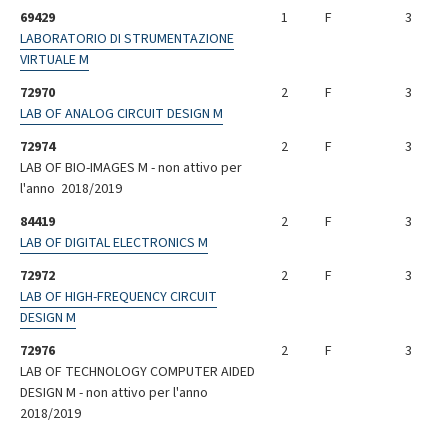
69429
1
F
3
LABORATORIO DI STRUMENTAZIONE
VIRTUALE M
72970
2
F
3
LAB OF ANALOG CIRCUIT DESIGN M
72974
2
F
3
LAB OF BIO-IMAGES M - non attivo per
l'anno 2018/2019
84419
2
F
3
LAB OF DIGITAL ELECTRONICS M
72972
2
F
3
LAB OF HIGH-FREQUENCY CIRCUIT
DESIGN M
72976
2
F
3
LAB OF TECHNOLOGY COMPUTER AIDED
DESIGN M - non attivo per l'anno
2018/2019