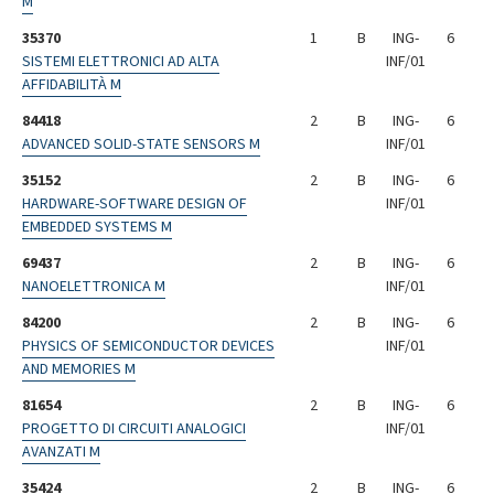
M
35370
1
B
ING-
6
SISTEMI ELETTRONICI AD ALTA
INF/01
AFFIDABILITÀ M
84418
2
B
ING-
6
ADVANCED SOLID-STATE SENSORS M
INF/01
35152
2
B
ING-
6
HARDWARE-SOFTWARE DESIGN OF
INF/01
EMBEDDED SYSTEMS M
69437
2
B
ING-
6
NANOELETTRONICA M
INF/01
84200
2
B
ING-
6
PHYSICS OF SEMICONDUCTOR DEVICES
INF/01
AND MEMORIES M
81654
2
B
ING-
6
PROGETTO DI CIRCUITI ANALOGICI
INF/01
AVANZATI M
35424
2
B
ING-
6