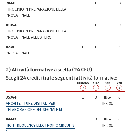
70441
1
E
12
TIROCINIO IN PREPARAZIONE DELLA
PROVA FINALE
81354
1
E
12
TIROCINIO IN PREPARAZIONE DELLA
PROVA FINALE ALL'ESTERO
82301
E
E
3
PROVA FINALE
2) Attività formative a scelta (24 CFU)
Scegli 24 crediti tra le seguenti attività formative:
PERIODO
TIPO
SSD
CFU
?
?
?
?
35364
1
B
ING-
6
ARCHITETTURE DIGITALI PER
INF/01
L'ELABORAZIONE DEL SEGNALE M
84442
1
B
ING-
6
HIGH FREQUENCY ELECTRONIC CIRCUITS
INF/01