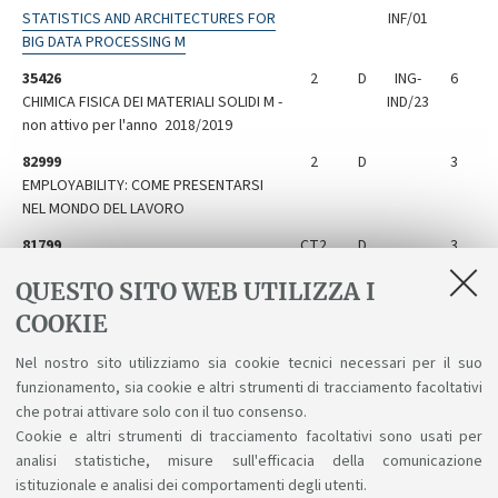
STATISTICS AND ARCHITECTURES FOR
INF/01
BIG DATA PROCESSING M
35426
2
D
ING-
6
CHIMICA FISICA DEI MATERIALI SOLIDI M -
IND/23
non attivo per l'anno 2018/2019
82999
2
D
3
EMPLOYABILITY: COME PRESENTARSI
NEL MONDO DEL LAVORO
81799
CT2
D
3
PROJECT MANAGEMENT AND SOFT
QUESTO SITO WEB UTILIZZA I
SKILLS M
COOKIE
81656
E
D
12
TIROCINIO IN AZIENDA PER ATTIVITA' DI
Nel nostro sito utilizziamo sia cookie tecnici necessari per il suo
TESI M - non attivo per l'anno
funzionamento, sia cookie e altri strumenti di tracciamento facoltativi
2018/2019
che potrai attivare solo con il tuo consenso.
Cookie e altri strumenti di tracciamento facoltativi sono usati per
analisi statistiche, misure sull'efficacia della comunicazione
istituzionale e analisi dei comportamenti degli utenti.