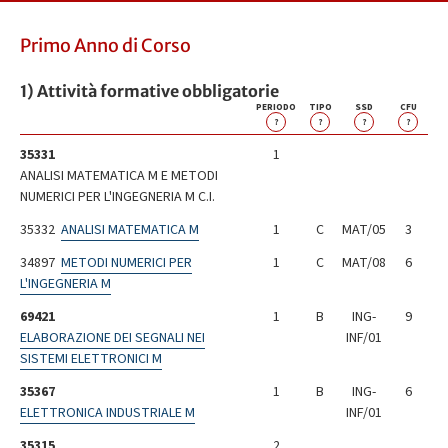
Primo Anno di Corso
1) Attività formative obbligatorie
PERIODO
TIPO
SSD
CFU
?
?
?
?
35331
1
ANALISI MATEMATICA M E METODI
NUMERICI PER L'INGEGNERIA M C.I.
35332
ANALISI MATEMATICA M
1
C
MAT/05
3
34897
METODI NUMERICI PER
1
C
MAT/08
6
L'INGEGNERIA M
69421
1
B
ING-
9
ELABORAZIONE DEI SEGNALI NEI
INF/01
SISTEMI ELETTRONICI M
35367
1
B
ING-
6
ELETTRONICA INDUSTRIALE M
INF/01
35315
2