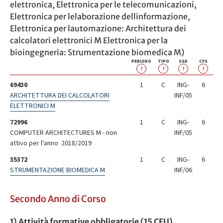
elettronica, Elettronica per le telecomunicazioni,
Elettronica per lelaborazione dellinformazione,
Elettronica per lautomazione: Architettura dei
calcolatori elettronici M Elettronica per la
bioingegneria: Strumentazione biomedica M)
PERIODO
TIPO
SSD
CFU
?
?
?
?
69430
1
C
ING-
6
ARCHITETTURA DEI CALCOLATORI
INF/05
ELETTRONICI M
72996
1
C
ING-
6
COMPUTER ARCHITECTURES M - non
INF/05
attivo per l'anno 2018/2019
35372
1
C
ING-
6
STRUMENTAZIONE BIOMEDICA M
INF/06
Secondo Anno di Corso
1) Attività formative obbligatorie (15 CFU)