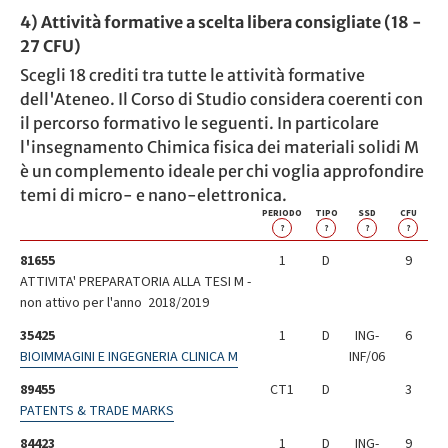
4) Attività formative a scelta libera consigliate (18 -
27 CFU)
Scegli 18 crediti tra tutte le attività formative
dell'Ateneo. Il Corso di Studio considera coerenti con
il percorso formativo le seguenti. In particolare
l'insegnamento Chimica fisica dei materiali solidi M
è un complemento ideale per chi voglia approfondire
temi di micro- e nano-elettronica.
PERIODO
TIPO
SSD
CFU
?
?
?
?
81655
1
D
9
ATTIVITA' PREPARATORIA ALLA TESI M -
non attivo per l'anno 2018/2019
35425
1
D
ING-
6
BIOIMMAGINI E INGEGNERIA CLINICA M
INF/06
89455
CT1
D
3
PATENTS & TRADE MARKS
84423
1
D
ING-
9