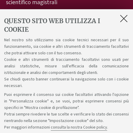
scientifico magistrali
26 marzo 2026 dalle 10:00 alle 11:30
QUESTO SITO WEB UTILIZZA I
COOKIE
Microsoft Teams - Online
Nel nostro sito utilizziamo sia cookie tecnici necessari per il suo
funzionamento, sia cookie e altri strumenti di tracciamento facoltativi
Per partecipare alla presentazione del 26 Marzo 2026
che potrai attivare solo con il tuo consenso.
Cookie e altri strumenti di tracciamento facoltativi sono usati per
clicca
qui
dalle 10:00.
analisi statistiche, misure sull'efficacia della comunicazione
istituzionale e analisi dei comportamenti degli utenti.
Se chiudi questo banner continuerai la navigazione solo con i cookie
necessari.
Puoi esprimere il consenso sui cookie facoltativi attivando l'opzione
Sosteniamo il diritto alla conoscenza
in "Personalizza cookie" e, se vuoi, potrai esprimere consensi più
specifici in "Mostra cookie di profilazione".
Seguici su:
Potrai sempre rivedere le tue scelte e verificare lo stato dei consensi
rientrando nella sezione "Impostazione cookie" del sito.
Per maggiori informazioni
consulta la nostra Cookie policy
.