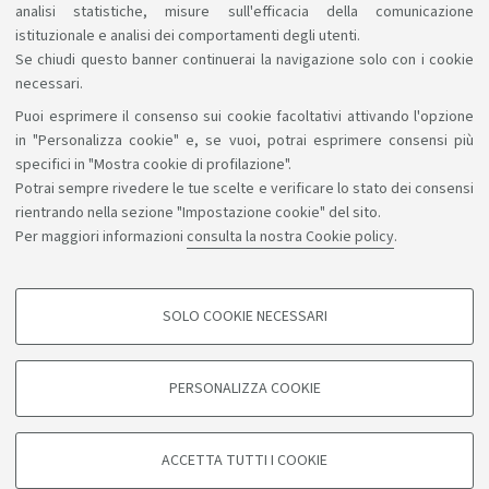
analisi statistiche, misure sull'efficacia della comunicazione
istituzionale e analisi dei comportamenti degli utenti.
Se chiudi questo banner continuerai la navigazione solo con i cookie
necessari.
Puoi esprimere il consenso sui cookie facoltativi attivando l'opzione
Sosteniamo il diritto alla conoscenza
in "Personalizza cookie" e, se vuoi, potrai esprimere consensi più
specifici in "Mostra cookie di profilazione".
Seguici su:
Potrai sempre rivedere le tue scelte e verificare lo stato dei consensi
rientrando nella sezione "Impostazione cookie" del sito.
Per maggiori informazioni
consulta la nostra Cookie policy
.
App:
SOLO COOKIE NECESSARI
COOKIE DI PROFILAZIONE - FACOLTATIVI
©Copyright 2026 - ALMA MATER STUDIORUM - Università di
Si tratta di cookie utilizzati per analizzare le caratteristiche della navigazione
PERSONALIZZA COOKIE
degli utenti, creare profili in base al loro comportamento sul sito, per analisi
Bologna - Via Zamboni, 33 - 40126 Bologna - PI: 01131710376 -
di marketing.
CF: 80007010376
Mostra cookie di profilazione
Privacy
Note legali
Informazioni sul sito e accessibilità
ACCETTA TUTTI I COOKIE
Impostazioni cookie
Google/Youtube Video