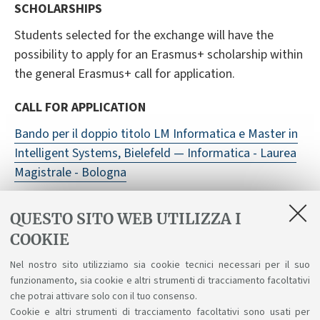
SCHOLARSHIPS
Students selected for the exchange will have the
possibility to apply for an Erasmus+ scholarship within
the general Erasmus+ call for application.
CALL FOR APPLICATION
Bando per il doppio titolo LM Informatica e Master in
Intelligent Systems, Bielefeld — Informatica - Laurea
Magistrale - Bologna
INFORMATION
QUESTO SITO WEB UTILIZZA I
For further information please contact:
COOKIE
simone.martini@unibo.it
Nel nostro sito utilizziamo sia cookie tecnici necessari per il suo
https://www.uni-bielefeld.de/fakultaeten/technische-
funzionamento, sia cookie e altri strumenti di tracciamento facoltativi
fakultaet/studium/master/MA-Intelligente-
che potrai attivare solo con il tuo consenso.
Cookie e altri strumenti di tracciamento facoltativi sono usati per
Systeme/aenderungen-im-wise-2023/