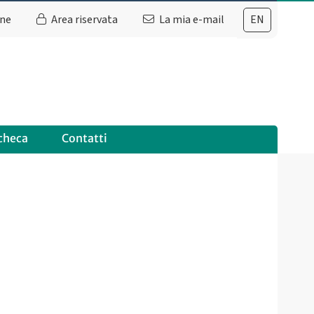
ine
Area riservata
La mia e-mail
EN
checa
Contatti