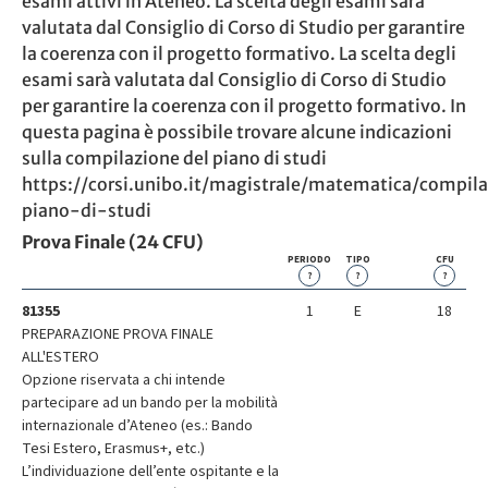
esami attivi in Ateneo. La scelta degli esami sarà
valutata dal Consiglio di Corso di Studio per garantire
la coerenza con il progetto formativo. La scelta degli
esami sarà valutata dal Consiglio di Corso di Studio
per garantire la coerenza con il progetto formativo. In
questa pagina è possibile trovare alcune indicazioni
sulla compilazione del piano di studi
https://corsi.unibo.it/magistrale/matematica/compil
piano-di-studi
Prova Finale (24 CFU)
PERIODO
TIPO
CFU
?
?
?
81355
1
E
18
PREPARAZIONE PROVA FINALE
ALL'ESTERO
Opzione riservata a chi intende
partecipare ad un bando per la mobilità
internazionale d’Ateneo (es.: Bando
Tesi Estero, Erasmus+, etc.)
L’individuazione dell’ente ospitante e la