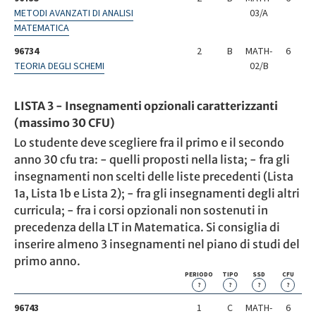
METODI AVANZATI DI ANALISI
03/A
MATEMATICA
96734
2
B
MATH-
6
TEORIA DEGLI SCHEMI
02/B
LISTA 3 - Insegnamenti opzionali caratterizzanti
(massimo 30 CFU)
Lo studente deve scegliere fra il primo e il secondo
anno 30 cfu tra: - quelli proposti nella lista; - fra gli
insegnamenti non scelti delle liste precedenti (Lista
1a, Lista 1b e Lista 2); - fra gli insegnamenti degli altri
curricula; - fra i corsi opzionali non sostenuti in
precedenza della LT in Matematica. Si consiglia di
inserire almeno 3 insegnamenti nel piano di studi del
primo anno.
PERIODO
TIPO
SSD
CFU
?
?
?
?
96743
1
C
MATH-
6