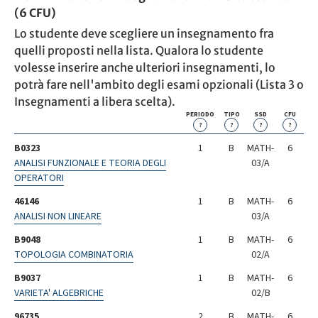
(6 CFU)
Lo studente deve scegliere un insegnamento fra
quelli proposti nella lista. Qualora lo studente
volesse inserire anche ulteriori insegnamenti, lo
potrà fare nell'ambito degli esami opzionali (Lista 3 o
Insegnamenti a libera scelta).
PERIODO
TIPO
SSD
CFU
?
?
?
?
B0323
1
B
MATH-
6
ANALISI FUNZIONALE E TEORIA DEGLI
03/A
OPERATORI
46146
1
B
MATH-
6
ANALISI NON LINEARE
03/A
B9048
1
B
MATH-
6
TOPOLOGIA COMBINATORIA
02/A
B9037
1
B
MATH-
6
VARIETA' ALGEBRICHE
02/B
96735
2
B
MATH-
6