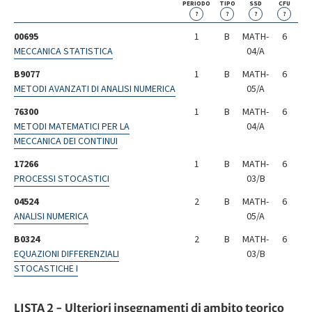
PERIODO
TIPO
SSD
CFU
?
?
?
?
00695
1
B
MATH-
6
MECCANICA STATISTICA
04/A
B9077
1
B
MATH-
6
METODI AVANZATI DI ANALISI NUMERICA
05/A
76300
1
B
MATH-
6
METODI MATEMATICI PER LA
04/A
MECCANICA DEI CONTINUI
17266
1
B
MATH-
6
PROCESSI STOCASTICI
03/B
04524
2
B
MATH-
6
ANALISI NUMERICA
05/A
B0324
2
B
MATH-
6
EQUAZIONI DIFFERENZIALI
03/B
STOCASTICHE I
LISTA 2 - Ulteriori insegnamenti di ambito teorico