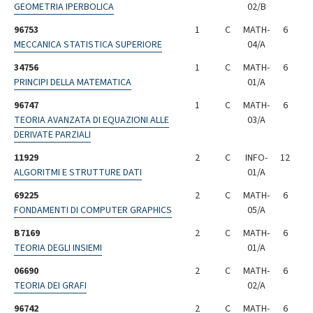
GEOMETRIA IPERBOLICA
02/B
96753
1
C
MATH-
6
MECCANICA STATISTICA SUPERIORE
04/A
34756
1
C
MATH-
6
PRINCIPI DELLA MATEMATICA
01/A
96747
1
C
MATH-
6
TEORIA AVANZATA DI EQUAZIONI ALLE
03/A
DERIVATE PARZIALI
11929
2
C
INFO-
12
ALGORITMI E STRUTTURE DATI
01/A
69225
2
C
MATH-
6
FONDAMENTI DI COMPUTER GRAPHICS
05/A
B7169
2
C
MATH-
6
TEORIA DEGLI INSIEMI
01/A
06690
2
C
MATH-
6
TEORIA DEI GRAFI
02/A
96742
2
C
MATH-
6