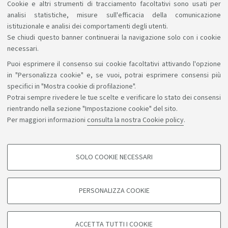
Cookie e altri strumenti di tracciamento facoltativi sono usati per
analisi statistiche, misure sull'efficacia della comunicazione
istituzionale e analisi dei comportamenti degli utenti.
Se chiudi questo banner continuerai la navigazione solo con i cookie
necessari.
Puoi esprimere il consenso sui cookie facoltativi attivando l'opzione
Sosteniamo il diritto alla conoscenza
in "Personalizza cookie" e, se vuoi, potrai esprimere consensi più
specifici in "Mostra cookie di profilazione".
Seguici su:
Potrai sempre rivedere le tue scelte e verificare lo stato dei consensi
rientrando nella sezione "Impostazione cookie" del sito.
Per maggiori informazioni
consulta la nostra Cookie policy
.
App:
SOLO COOKIE NECESSARI
COOKIE DI PROFILAZIONE - FACOLTATIVI
©Copyright 2026 - ALMA MATER STUDIORUM - Università di
Si tratta di cookie utilizzati per analizzare le caratteristiche della navigazione
PERSONALIZZA COOKIE
degli utenti, creare profili in base al loro comportamento sul sito, per analisi
Bologna - Via Zamboni, 33 - 40126 Bologna - PI: 01131710376 -
di marketing.
CF: 80007010376
Mostra cookie di profilazione
Privacy
Note legali
Informazioni sul sito e accessibilità
ACCETTA TUTTI I COOKIE