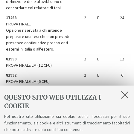
definizione delle attività sono da
concordare col relatore di tesi.
17268
2
E
24
PROVA FINALE
Opzione riservata a chi intende
preparare una tesi che non prevede
presenze continuative presso enti
esterni in Italia o all'estero.
81990
2
E
12
PROVA FINALE LM (12 CFU)
81992
2
E
6
PROVA FINALE LM (6 CFU)
70441
2
E
12
QUESTO SITO WEB UTILIZZA I
TIROCINIO IN PREPARAZIONE DELLA
PROVA FINALE
COOKIE
81354
2
E
18
Nel nostro sito utilizziamo sia cookie tecnici necessari per il suo
TIROCINIO IN PREPARAZIONE DELLA
funzionamento, sia cookie e altri strumenti di tracciamento facoltativi
PROVA FINALE ALL'ESTERO
che potrai attivare solo con il tuo consenso.