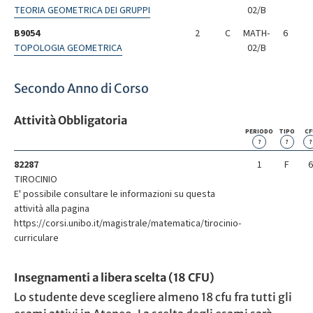
TEORIA GEOMETRICA DEI GRUPPI
02/B
B9054
2
C
MATH-
6
TOPOLOGIA GEOMETRICA
02/B
Secondo Anno di Corso
Attività Obbligatoria
PERIODO
TIPO
CF
?
?
?
82287
1
F
6
TIROCINIO
E' possibile consultare le informazioni su questa
attività alla pagina
https://corsi.unibo.it/magistrale/matematica/tirocinio-
curriculare
Insegnamenti a libera scelta (18 CFU)
Lo studente deve scegliere almeno 18 cfu fra tutti gli