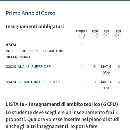
Primo Anno di Corso
Insegnamenti obbligatori
PERIODO
TIPO
SSD
CFU
?
?
?
?
97474
1
ANALISI SUPERIORE E GEOMETRIA
DIFFERENZIALE
00020
ANALISI SUPERIORE
1
B
MATH-
6
03/A
00474
GEOMETRIA DIFFERENZIALE
1
B
MATH-
6
02/B
LISTA 1a - Insegnamenti di ambito teorico (6 CFU)
Lo studente deve scegliere un insegnamento fra i 3
proposti. Qualora volesse inserire nel piano di studi
anche gli altri insegnamenti, lo potrà fare