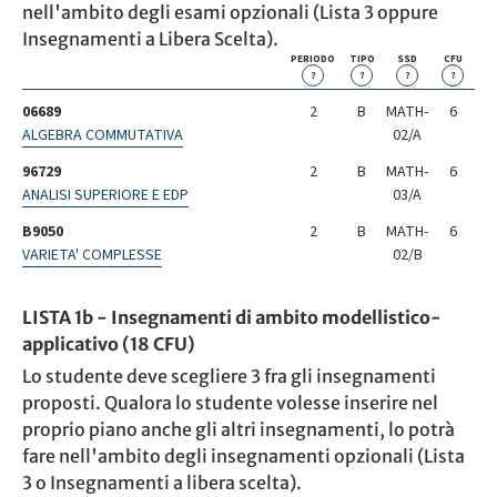
nell'ambito degli esami opzionali (Lista 3 oppure
Insegnamenti a Libera Scelta).
PERIODO
TIPO
SSD
CFU
?
?
?
?
06689
2
B
MATH-
6
ALGEBRA COMMUTATIVA
02/A
96729
2
B
MATH-
6
ANALISI SUPERIORE E EDP
03/A
B9050
2
B
MATH-
6
VARIETA' COMPLESSE
02/B
LISTA 1b - Insegnamenti di ambito modellistico-
applicativo (18 CFU)
Lo studente deve scegliere 3 fra gli insegnamenti
proposti. Qualora lo studente volesse inserire nel
proprio piano anche gli altri insegnamenti, lo potrà
fare nell'ambito degli insegnamenti opzionali (Lista
3 o Insegnamenti a libera scelta).