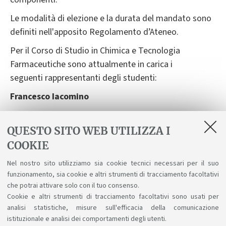
Le modalità di elezione e la durata del mandato sono
definiti nell'apposito Regolamento d’Ateneo.
Per il Corso di Studio in Chimica e Tecnologia
Farmaceutiche sono attualmente in carica i
seguenti rappresentanti degli studenti:
Francesco Iacomino
e-mail:
francesco.iacomino@studio.unibo.it
QUESTO SITO WEB UTILIZZA I
Riccardo Ghedin Ghedin
COOKIE
e-mail:
riccardo.ghedin@studio.unibo.it
Nel nostro sito utilizziamo sia cookie tecnici necessari per il suo
Gaia Montanini
funzionamento, sia cookie e altri strumenti di tracciamento facoltativi
che potrai attivare solo con il tuo consenso.
e-mail:
gaia.montanini@studio.unibo.it
Cookie e altri strumenti di tracciamento facoltativi sono usati per
analisi statistiche, misure sull'efficacia della comunicazione
istituzionale e analisi dei comportamenti degli utenti.