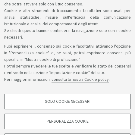
alternative e ti saranno suggerite le soluzioni
che potrai attivare solo con il tuo consenso.
compatibili con quanto il Corso può offrirti.
Cookie e altri strumenti di tracciamento facoltativi sono usati per
analisi statistiche, misure sull'efficacia della comunicazione
istituzionale e analisi dei comportamenti degli utenti.
Se chiudi questo banner continuerai la navigazione solo con i cookie
necessari.
Puoi esprimere il consenso sui cookie facoltativi attivando l'opzione
Sosteniamo il diritto alla conoscenza
in "Personalizza cookie" e, se vuoi, potrai esprimere consensi più
specifici in "Mostra cookie di profilazione".
Seguici su:
Potrai sempre rivedere le tue scelte e verificare lo stato dei consensi
rientrando nella sezione "Impostazione cookie" del sito.
Per maggiori informazioni
consulta la nostra Cookie policy
.
App:
SOLO COOKIE NECESSARI
COOKIE DI PROFILAZIONE - FACOLTATIVI
©Copyright 2026 - ALMA MATER STUDIORUM - Università di
Si tratta di cookie utilizzati per analizzare le caratteristiche della navigazione
PERSONALIZZA COOKIE
degli utenti, creare profili in base al loro comportamento sul sito, per analisi
Bologna - Via Zamboni, 33 - 40126 Bologna - PI: 01131710376 -
di marketing.
CF: 80007010376