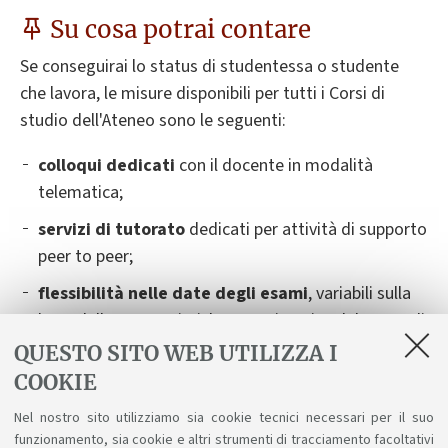
Su cosa potrai contare
Se conseguirai lo status di studentessa o studente
che lavora, le misure disponibili per tutti i Corsi di
studio dell'Ateneo sono le seguenti:
colloqui dedicati
con il docente in modalità
telematica;
servizi di tutorato
dedicati per attività di supporto
peer to peer;
flessibilità nelle date degli esami
,
variabili sulla
base delle caratteristiche organizzative del Corso di
Studio. Dovrai contattare il docente titolare
QUESTO SITO WEB UTILIZZA I
dell’insegnamento almeno 14 giorni prima della
COOKIE
data dell'esame, fornendo tutte le informazioni
Nel nostro sito utilizziamo sia cookie tecnici necessari per il suo
necessarie. Verranno indicate delle possibilità
funzionamento, sia cookie e altri strumenti di tracciamento facoltativi