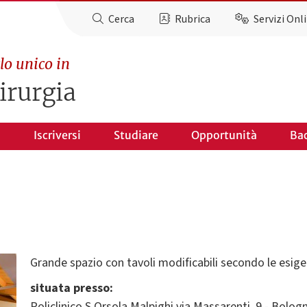
Cerca
Rubrica
Servizi Onl
lo unico in
irurgia
o
Iscriversi
Studiare
Opportunità
Ba
Grande spazio con tavoli modificabili secondo le esige
situata presso:
Policlinico S.Orsola Malpighi via Massarenti, 9 - Bolog