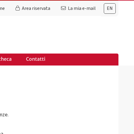
ine
Area riservata
La mia e-mail
EN
checa
Contatti
nze.
na