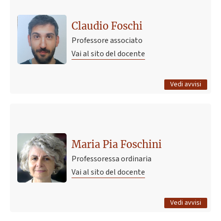
Inizio lezioni per Igiene Dentale
3 marzo 2020 10:51
Pubblicato il
Claudio Foschi
Professore associato
Vai al sito del docente
Tutti gli avvisi
Vedi avvisi
Ultimo avviso
Studenti anni precedenti
19 giugno 2016 09:33
Pubblicato il
Maria Pia Foschini
Professoressa ordinaria
Vai al sito del docente
Tutti gli avvisi
Vedi avvisi