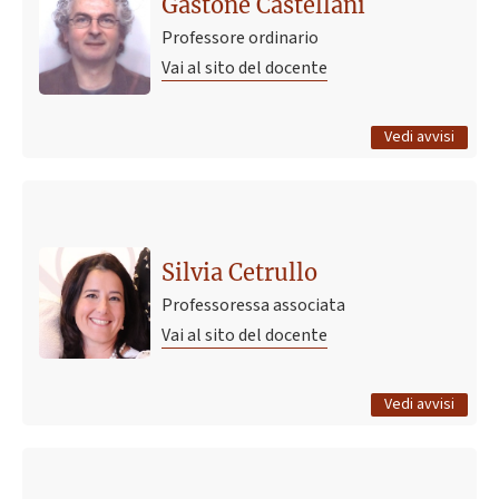
Gastone Castellani
Professore ordinario
Vai al sito del docente
Tutti gli avvisi
Vedi avvisi
Ultimo avviso
Cambiamento Aula per Laboratorio di Biochimica,
canale B, nei giorni 14 e 16 maggio
Silvia Cetrullo
5 maggio 2024 16:56
Pubblicato il
Professoressa associata
Vai al sito del docente
Tutti gli avvisi
Vedi avvisi