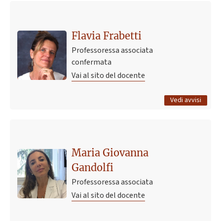
Ultimo avviso
Corso di Studi Infermieristica Bologna- Sc Biologiche -
Flavia Frabetti
esiti appello del 17-07-26
Professoressa associata
23 luglio 2026 08:12
Pubblicato il
confermata
Vai al sito del docente
Tutti gli avvisi
Vedi avvisi
Maria Giovanna
Gandolfi
Professoressa associata
Vai al sito del docente