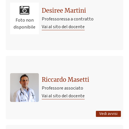
Desiree Martini
Professoressa a contratto
Foto non
Vai al sito del docente
disponibile
Ultimo avviso
https://site.unibo.it/pediatric-microbiota-stem-cell-
transplant-research-team/it
Riccardo Masetti
8 settembre 2023 15:35
Pubblicato il
Professore associato
Vai al sito del docente
Tutti gli avvisi
Vedi avvisi