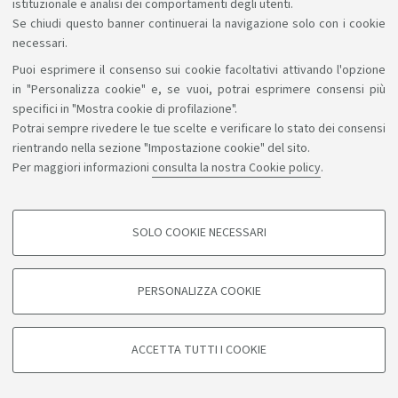
istituzionale e analisi dei comportamenti degli utenti.
22 novembre 2017 10:37
Pubblicato il
Ricercatore confermato
Foto non
Se chiudi questo banner continuerai la navigazione solo con i cookie
Vai al sito del docente
disponibile
necessari.
Puoi esprimere il consenso sui cookie facoltativi attivando l'opzione
in "Personalizza cookie" e, se vuoi, potrai esprimere consensi più
Tutti gli avvisi
Vedi avvisi
specifici in "Mostra cookie di profilazione".
Potrai sempre rivedere le tue scelte e verificare lo stato dei consensi
rientrando nella sezione "Impostazione cookie" del sito.
Per maggiori informazioni
consulta la nostra Cookie policy
.
Tullio Palmerini
Professore associato
Foto non
SOLO COOKIE NECESSARI
COOKIE DI PROFILAZIONE - FACOLTATIVI
Vai al sito del docente
disponibile
Si tratta di cookie utilizzati per analizzare le caratteristiche della navigazione
PERSONALIZZA COOKIE
degli utenti, creare profili in base al loro comportamento sul sito, per analisi
di marketing.
Mostra cookie di profilazione
ACCETTA TUTTI I COOKIE
Google/Youtube Video