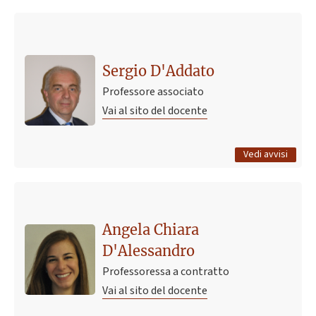
Ultimo avviso
IL RISCHIO CARDIOVASCOLARE GLOBALE,
INQUADRAMENTO GENERALE, DIAGNOSI E TERAPIA DI
Sergio D'Addato
DUE DEI PRINCIPALI DETERMINATI: IPERTENSIONE E
Professore associato
DISLIPIDEMIA C.I. anno 2022
Vai al sito del docente
4 novembre 2021 08:51
Pubblicato il
Tutti gli avvisi
Vedi avvisi
Angela Chiara
D'Alessandro
Professoressa a contratto
Vai al sito del docente