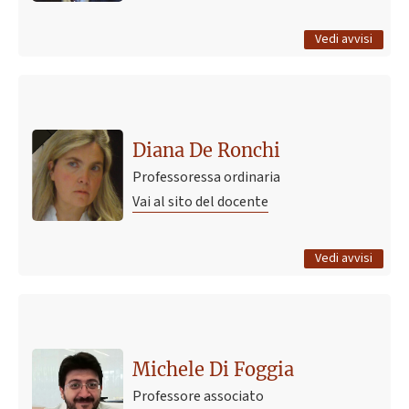
Tutti gli avvisi
Vedi avvisi
Ultimo avviso
MASTER IN PSICHIATRIA FORENSE per medici, giuristi,
psicologi (Criminologia, psicopatologia forense e
Diana De Ronchi
prevenzione psicosociale - 6233)
Professoressa ordinaria
11 giugno 2025 17:30
Pubblicato il
Vai al sito del docente
Tutti gli avvisi
Vedi avvisi
Michele Di Foggia
Professore associato