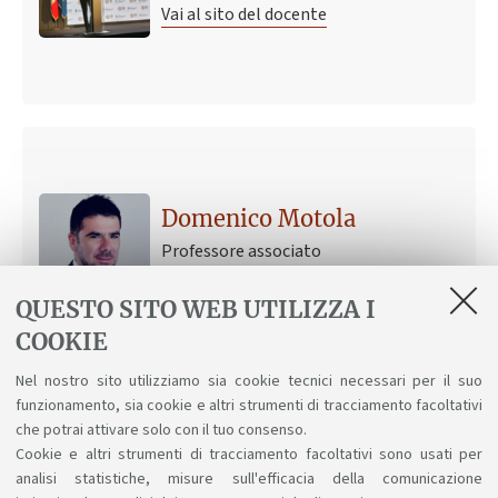
Vai al sito del docente
Domenico Motola
Professore associato
Vai al sito del docente
QUESTO SITO WEB UTILIZZA I
COOKIE
Nel nostro sito utilizziamo sia cookie tecnici necessari per il suo
funzionamento, sia cookie e altri strumenti di tracciamento facoltativi
Ultimo avviso
che potrai attivare solo con il tuo consenso.
Lezione di Malattie Odontostomatologiche di mercoled
Cookie e altri strumenti di tracciamento facoltativi sono usati per
29-11-17
analisi statistiche, misure sull'efficacia della comunicazione
Cesare Nucci