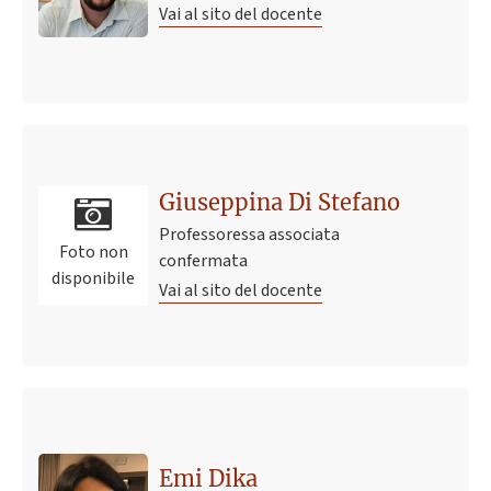
Vai al sito del docente
Giuseppina Di Stefano
Professoressa associata
Foto non
confermata
disponibile
Vai al sito del docente
Ultimo avviso
Esiti APPELLO CORSO INTEGRATO DI MALATTIE
INFETTIVE, DERMATOLOGIA E CHIRURGIA
Emi Dika