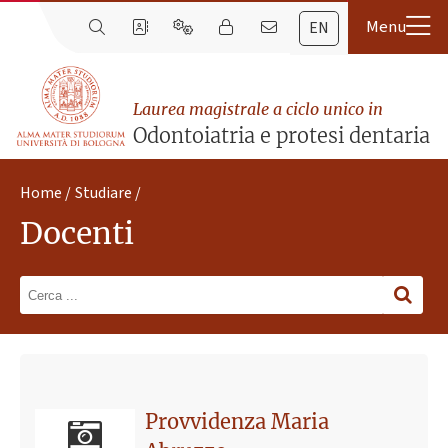
EN
Laurea magistrale a ciclo unico in
Odontoiatria e protesi dentaria
Home
Studiare
Docenti
Ultimo avviso
Disponibilità a seguire tesi di Laurea per l'a.a. 2025-26
Provvidenza Maria
26 febbraio 2025 13:48
Pubblicato il