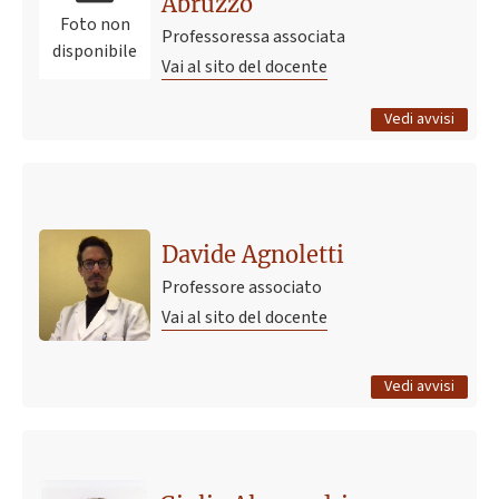
Abruzzo
Foto non
Professoressa associata
disponibile
Vai al sito del docente
Tutti gli avvisi
Vedi avvisi
Ultimo avviso
The Metabolic Genesis of Cardiovascular Disease
18 agosto 2025 16:46
Pubblicato il
Davide Agnoletti
Professore associato
Vai al sito del docente
Tutti gli avvisi
Vedi avvisi