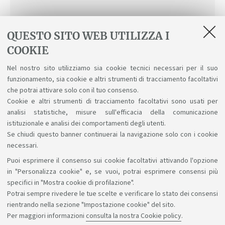
QUESTO SITO WEB UTILIZZA I
COOKIE
ALTERNATIVE
Nel nostro sito utilizziamo sia cookie tecnici necessari per il suo
Attività professionalizzante
funzionamento, sia cookie e altri strumenti di tracciamento facoltativi
che potrai attivare solo con il tuo consenso.
Tirocinio di laurea pre-riforma
Cookie e altri strumenti di tracciamento facoltativi sono usati per
analisi statistiche, misure sull'efficacia della comunicazione
istituzionale e analisi dei comportamenti degli utenti.
Se chiudi questo banner continuerai la navigazione solo con i cookie
necessari.
Puoi esprimere il consenso sui cookie facoltativi attivando l'opzione
Sosteniamo il diritto alla conoscenza
in "Personalizza cookie" e, se vuoi, potrai esprimere consensi più
specifici in "Mostra cookie di profilazione".
Seguici su:
Potrai sempre rivedere le tue scelte e verificare lo stato dei consensi
rientrando nella sezione "Impostazione cookie" del sito.
Per maggiori informazioni
consulta la nostra Cookie policy
.