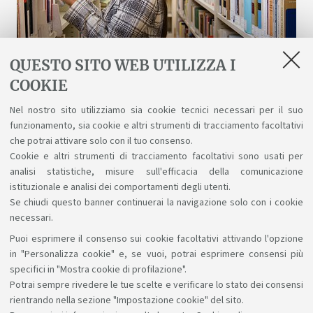
QUESTO SITO WEB UTILIZZA I
COOKIE
Biblioteche e risorse digitali
Nel nostro sito utilizziamo sia cookie tecnici necessari per il suo
funzionamento, sia cookie e altri strumenti di tracciamento facoltativi
Un patrimonio fatto di scienza, arte, storia a
che potrai attivare solo con il tuo consenso.
tua disposizione gratuitamente, anche online.
Cookie e altri strumenti di tracciamento facoltativi sono usati per
analisi statistiche, misure sull'efficacia della comunicazione
istituzionale e analisi dei comportamenti degli utenti.
Se chiudi questo banner continuerai la navigazione solo con i cookie
necessari.
Puoi esprimere il consenso sui cookie facoltativi attivando l'opzione
Sosteniamo il diritto alla conoscenza
in "Personalizza cookie" e, se vuoi, potrai esprimere consensi più
specifici in "Mostra cookie di profilazione".
Seguici su:
Potrai sempre rivedere le tue scelte e verificare lo stato dei consensi
rientrando nella sezione "Impostazione cookie" del sito.