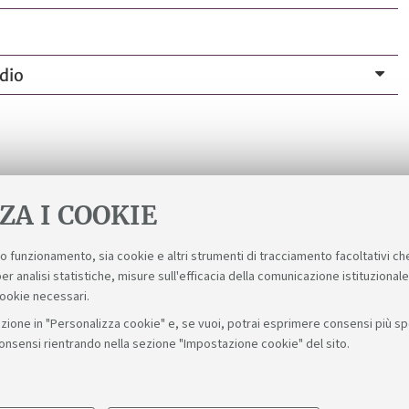
dio
:
scienzenavile.sicurezza@unibo.it
ZA I COOKIE
suo funzionamento, sia cookie e altri strumenti di tracciamento facoltativi ch
er analisi statistiche, misure sull'efficacia della comunicazione istituzional
cookie necessari.
zione in "Personalizza cookie" e, se vuoi, potrai esprimere consensi più spec
consensi rientrando nella sezione "Impostazione cookie" del sito.
Seguici su: