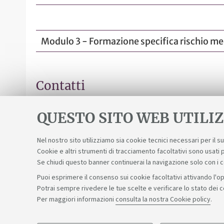
Modulo 3 - Formazione specifica rischio me
Contatti
Chiedi informazioni
sulle iscrizioni ai Moduli a
QUESTO SITO WEB UTILIZ
Nel nostro sito utilizziamo sia cookie tecnici necessari per il 
Cookie e altri strumenti di tracciamento facoltativi sono usati p
Se chiudi questo banner continuerai la navigazione solo con i 
Puoi esprimere il consenso sui cookie facoltativi attivando l'op
Potrai sempre rivedere le tue scelte e verificare lo stato dei 
Sosteniamo il diritto alla conoscenza
Per maggiori informazioni
consulta la nostra Cookie policy
.