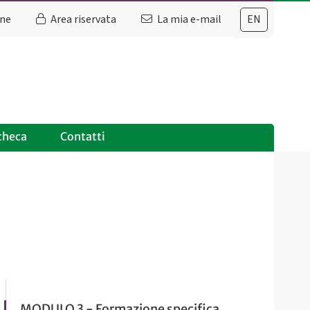
ine
Area riservata
La mia e-mail
EN
checa
Contatti
MODULO 3 - Formazione specifica